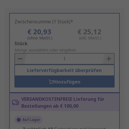
Zwischensumme (1 Stück)*
€ 20,93
€ 25,12
(ohne MwSt.)
(inkl. MwSt.)
Add
Stück
to
Menge auswählen oder eingeben
Basket
Lieferverfügbarkeit überprüfen
Hinzufügen
VERSANDKOSTENFREIE Lieferung für
Bestellungen ab € 100,00
Auf Lager