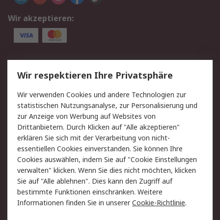
Wir akzeptieren:
Service
Wir respektieren Ihre Privatsphäre
Value Added Services
Lieferlösungen
Wir verwenden Cookies und andere Technologien zur
Rücksendung/Entsorgung
Kontakt
statistischen Nutzungsanalyse, zur Personalisierung und
Hilfe
zur Anzeige von Werbung auf Websites von
Drittanbietern. Durch Klicken auf "Alle akzeptieren"
Rechtliches
erklären Sie sich mit der Verarbeitung von nicht-
essentiellen Cookies einverstanden. Sie können Ihre
RS Verkaufs- und
Datenschutz
Cookies auswählen, indem Sie auf "Cookie Einstellungen
Lieferbedingungen
verwalten" klicken. Wenn Sie dies nicht möchten, klicken
Cookie-Richtlinie
Zahlungsbedingungen
Sie auf "Alle ablehnen". Dies kann den Zugriff auf
Impressum
Webseite Konditionen
bestimmte Funktionen einschränken. Weitere
Informationen finden Sie in unserer
Cookie-Richtlinie
.
Über RS