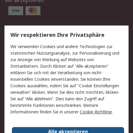
Wir akzeptieren:
Service
Wir respektieren Ihre Privatsphäre
Value Added Services
Lieferlösungen
Wir verwenden Cookies und andere Technologien zur
Rücksendung/Entsorgung
Kontakt
statistischen Nutzungsanalyse, zur Personalisierung und
Hilfe
zur Anzeige von Werbung auf Websites von
Drittanbietern. Durch Klicken auf "Alle akzeptieren"
Rechtliches
erklären Sie sich mit der Verarbeitung von nicht-
essentiellen Cookies einverstanden. Sie können Ihre
RS Verkaufs- und
Datenschutz
Cookies auswählen, indem Sie auf "Cookie Einstellungen
Lieferbedingungen
verwalten" klicken. Wenn Sie dies nicht möchten, klicken
Cookie-Richtlinie
Zahlungsbedingungen
Sie auf "Alle ablehnen". Dies kann den Zugriff auf
Impressum
Webseite Konditionen
bestimmte Funktionen einschränken. Weitere
Informationen finden Sie in unserer
Cookie-Richtlinie
.
Über RS
Alle akzeptieren
Unternehmen
RS weltweit