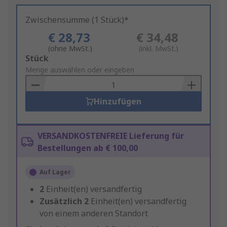
Zwischensumme (1 Stück)*
€ 28,73
€ 34,48
(ohne MwSt.)
(inkl. MwSt.)
Add
Stück
to
Menge auswählen oder eingeben
Basket
Hinzufügen
VERSANDKOSTENFREIE Lieferung für
Bestellungen ab € 100,00
Auf Lager
2
Einheit(en) versandfertig
Zusätzlich
2
Einheit(en) versandfertig
von einem anderen Standort