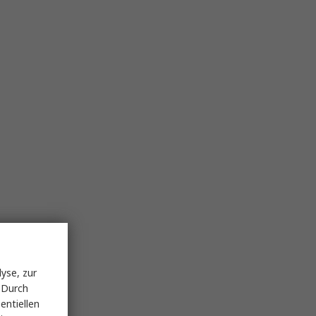
yse, zur
 Durch
entiellen