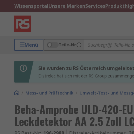
Wissensportal
Unsere Marken
Services
Produkthigh
Menü
Teile-Nr.
Sie wurden zu RS Österreich umgeleite
Distrelec hat sich mit der RS Group zusammenges
/
Mess- und Prüftechnik
/
Umwelt-Test- und Messg
Beha-Amprobe ULD-420-EUR
Leckdetektor AA 2.5 Zoll L
RS Best.-Nr.
:
196-2988
Distrelec-Artikelnummer
:
30