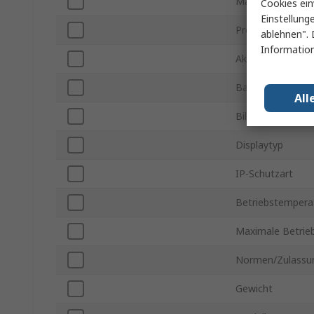
Marke
Cookies ein
Einstellung
Produkt Typ
ablehnen". 
Information
Akku Typ
Batterielebensda
All
Bilddiagonale
Displaytyp
IP-Schutzart
Betriebstemperat
Maximale Betrie
Normen/Zulassu
Gewicht