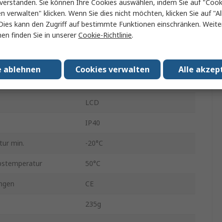
Beha-Amprobe
verstanden. Sie können Ihre Cookies auswählen, indem Sie auf "Cook
en verwalten" klicken. Wenn Sie dies nicht möchten, klicken Sie auf "Al
Ultraschall-Leckdetektor
Dies kann den Zugriff auf bestimmte Funktionen einschränken. Weite
en finden Sie in unserer
Cookie-Richtlinie
.
AA
uer
105h
e ablehnen
Cookies verwalten
Alle akzep
2.5Zoll
LCD
IP40
ur min.
-20°C
bstemperatur
50°C
ngen
CE
235g