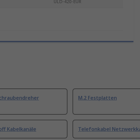
ULD-420-EUR
Schraubendreher
M.2 Festplatten
off Kabelkanäle
Telefonkabel Netzwerkk