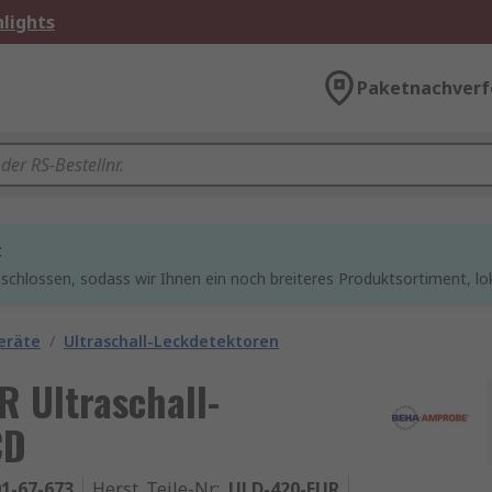
lights
Paketnachverf
t
chlossen, sodass wir Ihnen ein noch breiteres Produktsortiment, lo
eräte
/
Ultraschall-Leckdetektoren
 Ultraschall-
CD
1-67-673
Herst. Teile-Nr.
:
ULD-420-EUR