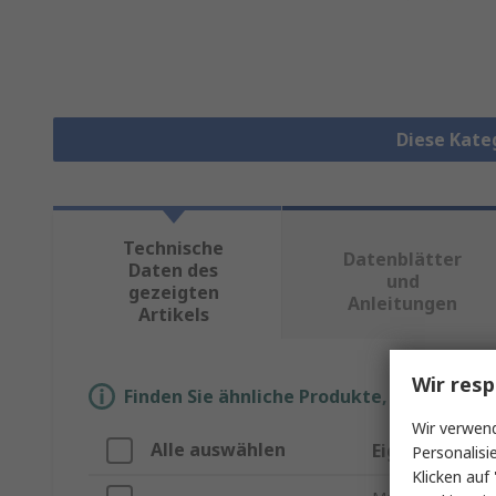
Diese Kate
Technische
Datenblätter
Daten des
und
gezeigten
Anleitungen
Artikels
Wir resp
Finden Sie ähnliche Produkte, indem Sie 
Wir verwend
Alle auswählen
Eigenschaft
Personalisi
Klicken auf 