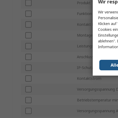
Wir resp
Produkt Typ
Wir verwend
Funktion
Personalisi
Klicken auf 
Kontakt Konfiguration
Cookies ein
Einstellung
Montageart
ablehnen". 
Leistungsaufnahme
Information
Anschlusstyp
All
IP-Schutzart
Kontaktstrom
Versorgungsspannung 
Betriebstemperatur min
Versorgungsspannung 