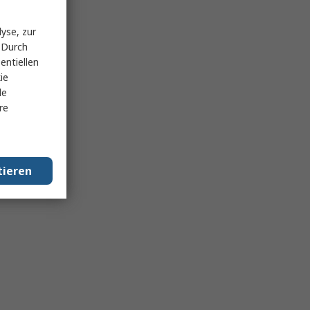
yse, zur
 Durch
entiellen
ie
le
re
tieren