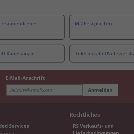
Schraubendreher
M.2 Festplatten
off Kabelkanäle
Telefonkabel Netzwerkk
E-Mail-Anschrift
Anmelden
Rechtliches
ded Services
RS Verkaufs- und
Lieferbedingungen