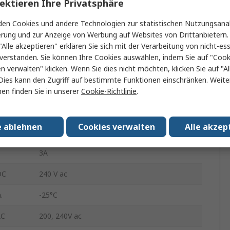
ektieren Ihre Privatsphäre
Überwachungsrelais
en Cookies und andere Technologien zur statistischen Nutzungsanal
Überspannung
erung und zur Anzeige von Werbung auf Websites von Drittanbietern.
"Alle akzeptieren" erklären Sie sich mit der Verarbeitung von nicht-ess
1-poliger Umschalter
verstanden. Sie können Ihre Cookies auswählen, indem Sie auf "Cook
en verwalten" klicken. Wenn Sie dies nicht möchten, klicken Sie auf "Al
Einrastbefestigung, Schraubanschlussklemme
Dies kann den Zugriff auf bestimmte Funktionen einschränken. Weite
9VA
en finden Sie in unserer
Cookie-Richtlinie
.
Schraube
e ablehnen
Cookies verwalten
Alle akzep
IP20
3A
DC
240 V ac
.
-25°C
AC
200, 240V ac