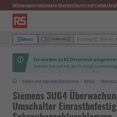
Wissensportal
Unsere Marken
Services
Produkthigh
Menü
Teile-Nr.
Sie wurden zu RS Österreich umgeleite
Distrelec hat sich mit der RS Group zusammenges
/
Relais und Signalaufbereitung
/
Relais
/
Überwac
Siemens 3UG4 Überwachungs
Umschalter Einrastbefesti
Schraubanschlussklemme