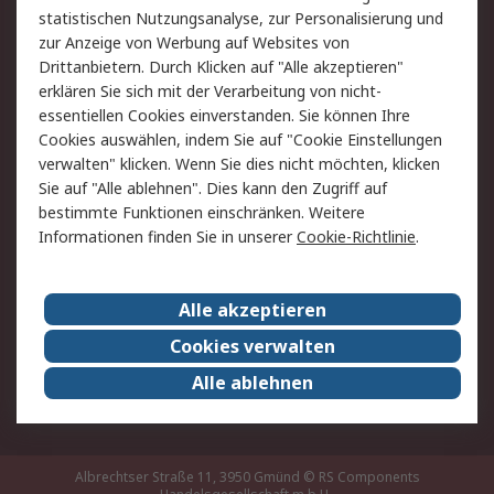
statistischen Nutzungsanalyse, zur Personalisierung und
Hilfe
zur Anzeige von Werbung auf Websites von
Drittanbietern. Durch Klicken auf "Alle akzeptieren"
Rechtliches
erklären Sie sich mit der Verarbeitung von nicht-
essentiellen Cookies einverstanden. Sie können Ihre
RS Verkaufs- und
Datenschutz
Cookies auswählen, indem Sie auf "Cookie Einstellungen
Lieferbedingungen
verwalten" klicken. Wenn Sie dies nicht möchten, klicken
Cookie-Richtlinie
Zahlungsbedingungen
Sie auf "Alle ablehnen". Dies kann den Zugriff auf
Impressum
Webseite Konditionen
bestimmte Funktionen einschränken. Weitere
Informationen finden Sie in unserer
Cookie-Richtlinie
.
Über RS
Alle akzeptieren
Unternehmen
RS weltweit
Karriere bei RS
Nachhaltigkeit
Cookies verwalten
Qualität/Zertifikate
Presse-Center
Alle ablehnen
Event-Center
Albrechtser Straße 11, 3950 Gmünd
© RS Components