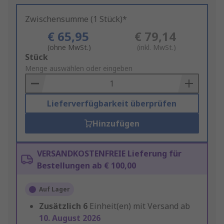
Zwischensumme (1 Stück)*
€ 65,95
€ 79,14
(ohne MwSt.)
(inkl. MwSt.)
Add
Stück
to
Menge auswählen oder eingeben
Basket
Lieferverfügbarkeit überprüfen
Hinzufügen
VERSANDKOSTENFREIE Lieferung für
Bestellungen ab € 100,00
Auf Lager
Zusätzlich
6
Einheit(en) mit Versand ab
10. August 2026