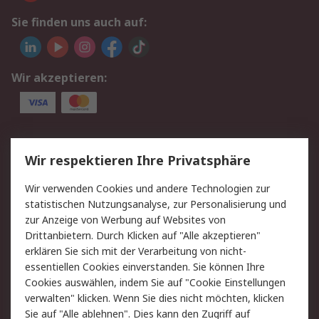
Sie finden uns auch auf:
Wir akzeptieren:
Service
Wir respektieren Ihre Privatsphäre
Value Added Services
Lieferlösungen
Wir verwenden Cookies und andere Technologien zur
Rücksendung/Entsorgung
Kontakt
statistischen Nutzungsanalyse, zur Personalisierung und
Hilfe
zur Anzeige von Werbung auf Websites von
Drittanbietern. Durch Klicken auf "Alle akzeptieren"
Rechtliches
erklären Sie sich mit der Verarbeitung von nicht-
essentiellen Cookies einverstanden. Sie können Ihre
RS Verkaufs- und
Datenschutz
Cookies auswählen, indem Sie auf "Cookie Einstellungen
Lieferbedingungen
verwalten" klicken. Wenn Sie dies nicht möchten, klicken
Cookie-Richtlinie
Zahlungsbedingungen
Sie auf "Alle ablehnen". Dies kann den Zugriff auf