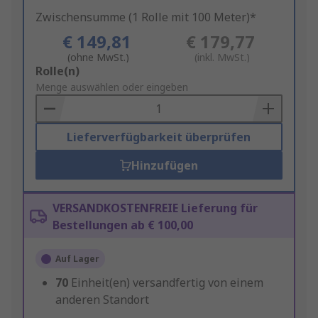
Zwischensumme (1 Rolle mit 100 Meter)*
€ 149,81
€ 179,77
(ohne MwSt.)
(inkl. MwSt.)
Add
Rolle(n)
to
Menge auswählen oder eingeben
Basket
Lieferverfügbarkeit überprüfen
Hinzufügen
VERSANDKOSTENFREIE Lieferung für
Bestellungen ab € 100,00
Auf Lager
70
Einheit(en) versandfertig von einem
anderen Standort