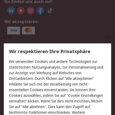
Sie finden uns auch auf:
Wir akzeptieren:
Service
Wir respektieren Ihre Privatsphäre
Value Added Services
Lieferlösungen
Wir verwenden Cookies und andere Technologien zur
Rücksendung/Entsorgung
Kontakt
statistischen Nutzungsanalyse, zur Personalisierung und
Hilfe
zur Anzeige von Werbung auf Websites von
Drittanbietern. Durch Klicken auf "Alle akzeptieren"
Rechtliches
erklären Sie sich mit der Verarbeitung von nicht-
essentiellen Cookies einverstanden. Sie können Ihre
RS Verkaufs- und
Datenschutz
Cookies auswählen, indem Sie auf "Cookie Einstellungen
Lieferbedingungen
verwalten" klicken. Wenn Sie dies nicht möchten, klicken
Cookie-Richtlinie
Zahlungsbedingungen
Sie auf "Alle ablehnen". Dies kann den Zugriff auf
Impressum
Webseite Konditionen
bestimmte Funktionen einschränken. Weitere