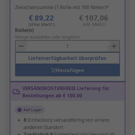
Zwischensumme (1 Rolle mit 100 Meter)*
€ 89,22
€ 107,06
(ohne MwSt.)
(inkl. MwSt.)
Add
Rolle(n)
to
Menge auswählen oder eingeben
Basket
Lieferverfügbarkeit überprüfen
Hinzufügen
VERSANDKOSTENFREIE Lieferung für
Bestellungen ab € 100,00
Auf Lager
8
Einheit(en) versandfertig von einem
anderen Standort
Zusätzlich
8
Einheit(en) mit Versand ab