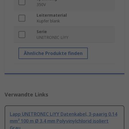
350V
Leitermaterial
Kupfer blank
Serie
UNITRONIC LiYY
Ähnliche Produkte finden
Verwandte Links
Lapp UNITRONIC LiYY Datenkabel, 3-paarig 0.14
mm² 100 m Ø 3.4 mm Polyvinylchlorid isoliert
Grau