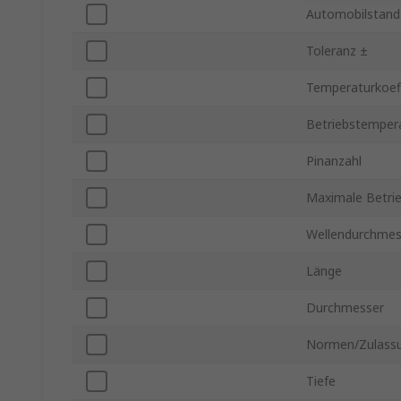
Automobilstand
Toleranz ±
Temperaturkoeff
Betriebstempera
Pinanzahl
Maximale Betri
Wellendurchmes
Länge
Durchmesser
Normen/Zulass
Tiefe