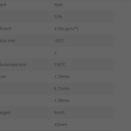
ard
Nein
10%
izient
±100 ppm/°C
tur min.
-55°C
2
ebstemperatur
150°C
ser
1.78mm
6.71mm
1.78mm
ungen
RoHS
4.5mm