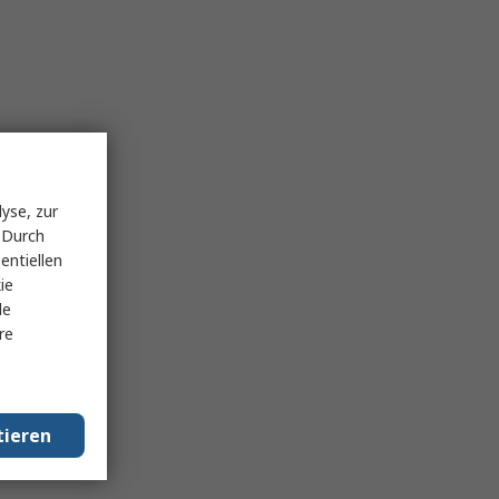
yse, zur
 Durch
entiellen
ie
le
re
tieren