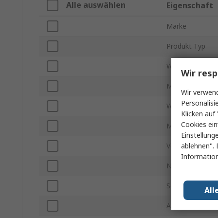
Alle auswählen
Eigenschaft
Marke
Produkt Typ
Widerstand max
Wir resp
Montageart
Wir verwend
Personalisi
Windungszahl
Klicken auf 
Cookies ein
Montageausrich
Einstellung
ablehnen". 
Verpackungsart
Information
Nennleistung
Serie
All
Anschlussart