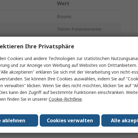
Wert
Bourns
Trimm-Potentiometer
.
2mΩ
ektieren Ihre Privatsphäre
Durchsteckmontage
en Cookies und andere Technologien zur statistischen Nutzungsanal
erung und zur Anzeige von Werbung auf Websites von Drittanbietern.
12
"Alle akzeptieren" erklären Sie sich mit der Verarbeitung von nicht-ess
verstanden. Sie können Ihre Cookies auswählen, indem Sie auf "Cook
tung
Einstellung von oben
en verwalten" klicken. Wenn Sie dies nicht möchten, klicken Sie auf "Al
Dies kann den Zugriff auf bestimmte Funktionen einschränken. Weite
Band und Rolle
en finden Sie in unserer
Cookie-Richtlinie
.
0.25W
3266
e ablehnen
Cookies verwalten
Alle akzep
Lötstift