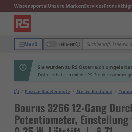
Wissensportal
Unsere Marken
Services
Produkthigh
Menü
Teile-Nr.
Sie wurden zu RS Österreich umgeleite
Distrelec hat sich mit der RS Group zusammenges
/
Passive Bauelemente
/
Stellwiderstände
/
Trimm
Bourns 3266 12-Gang Durc
Potentiometer, Einstellung
0.25 W, Lötstift, L. 6.71