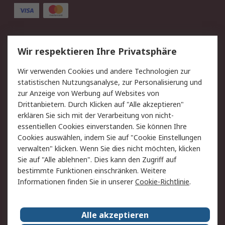
Service
Wir respektieren Ihre Privatsphäre
Value Added Services
Lieferlösungen
Wir verwenden Cookies und andere Technologien zur
Rücksendung/Entsorgung
Kontakt
statistischen Nutzungsanalyse, zur Personalisierung und
Hilfe
zur Anzeige von Werbung auf Websites von
Drittanbietern. Durch Klicken auf "Alle akzeptieren"
Rechtliches
erklären Sie sich mit der Verarbeitung von nicht-
essentiellen Cookies einverstanden. Sie können Ihre
RS Verkaufs- und
Datenschutz
Cookies auswählen, indem Sie auf "Cookie Einstellungen
Lieferbedingungen
verwalten" klicken. Wenn Sie dies nicht möchten, klicken
Cookie-Richtlinie
Zahlungsbedingungen
Sie auf "Alle ablehnen". Dies kann den Zugriff auf
Impressum
Webseite Konditionen
bestimmte Funktionen einschränken. Weitere
Informationen finden Sie in unserer
Cookie-Richtlinie
.
Über RS
Alle akzeptieren
Unternehmen
RS weltweit