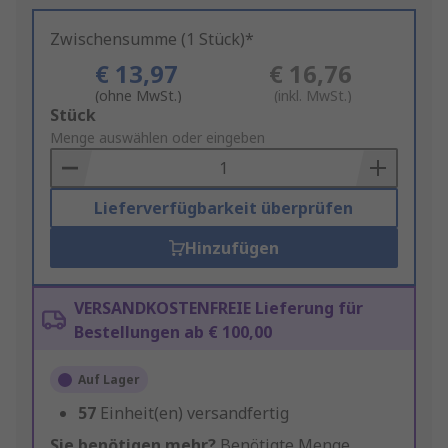
Zwischensumme (1 Stück)*
€ 13,97
€ 16,76
(ohne MwSt.)
(inkl. MwSt.)
Add
Stück
to
Menge auswählen oder eingeben
Basket
Lieferverfügbarkeit überprüfen
Hinzufügen
VERSANDKOSTENFREIE Lieferung für
Bestellungen ab € 100,00
Auf Lager
57
Einheit(en) versandfertig
Sie benötigen mehr?
Benötigte Menge