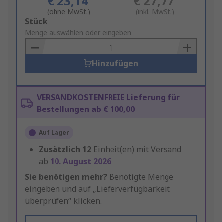
€ 23,14
€ 27,77
(ohne MwSt.)
(inkl. MwSt.)
Add
Stück
to
Menge auswählen oder eingeben
Basket
Hinzufügen
VERSANDKOSTENFREIE Lieferung für
Bestellungen ab € 100,00
Auf Lager
Zusätzlich
12
Einheit(en) mit Versand
ab
10. August 2026
Sie benötigen mehr?
Benötigte Menge
eingeben und auf „Lieferverfügbarkeit
überprüfen“ klicken.