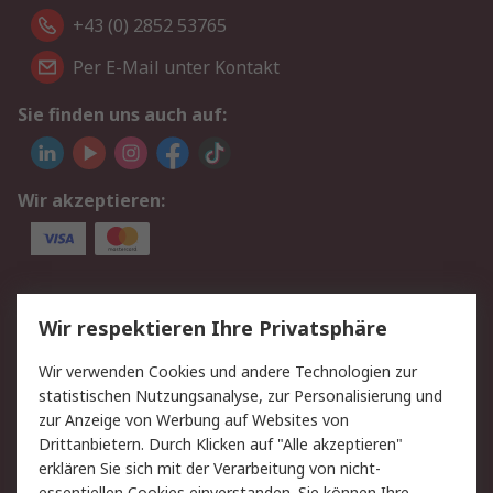
+43 (0) 2852 53765
Per E-Mail unter Kontakt
Sie finden uns auch auf:
Wir akzeptieren:
Service
Wir respektieren Ihre Privatsphäre
Value Added Services
Lieferlösungen
Wir verwenden Cookies und andere Technologien zur
Rücksendung/Entsorgung
Kontakt
statistischen Nutzungsanalyse, zur Personalisierung und
Hilfe
zur Anzeige von Werbung auf Websites von
Drittanbietern. Durch Klicken auf "Alle akzeptieren"
Rechtliches
erklären Sie sich mit der Verarbeitung von nicht-
essentiellen Cookies einverstanden. Sie können Ihre