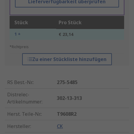
Lieferverfügbarkeit überprüfen
Stück
Pro Stück
1 +
€ 23,14
*Richtpreis
Zu einer Stückliste hinzufügen
RS Best.-Nr.
:
275-5485
Distrelec-
302-13-313
Artikelnummer
:
Herst. Teile-Nr.
:
T9608R2
Hersteller
:
CK