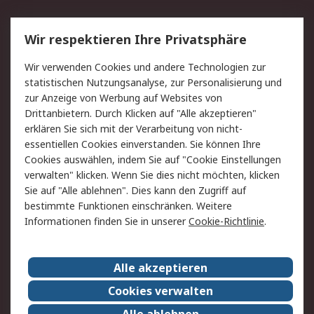
Service
Wir respektieren Ihre Privatsphäre
Value Added Services
Lieferlösungen
Wir verwenden Cookies und andere Technologien zur
Rücksendung/Entsorgung
Kontakt
statistischen Nutzungsanalyse, zur Personalisierung und
Hilfe
zur Anzeige von Werbung auf Websites von
Drittanbietern. Durch Klicken auf "Alle akzeptieren"
Rechtliches
erklären Sie sich mit der Verarbeitung von nicht-
essentiellen Cookies einverstanden. Sie können Ihre
RS Verkaufs- und
Datenschutz
Cookies auswählen, indem Sie auf "Cookie Einstellungen
Lieferbedingungen
verwalten" klicken. Wenn Sie dies nicht möchten, klicken
Cookie-Richtlinie
Zahlungsbedingungen
Sie auf "Alle ablehnen". Dies kann den Zugriff auf
Impressum
Webseite Konditionen
bestimmte Funktionen einschränken. Weitere
Informationen finden Sie in unserer
Cookie-Richtlinie
.
Über RS
Alle akzeptieren
Unternehmen
RS weltweit
Karriere bei RS
Nachhaltigkeit
Cookies verwalten
Qualität/Zertifikate
Presse-Center