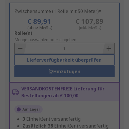
Zwischensumme (1 Rolle mit 50 Meter)*
€ 89,91
€ 107,89
(ohne MwSt.)
(inkl. MwSt.)
Add
Rolle(n)
to
Menge auswählen oder eingeben
Basket
Lieferverfügbarkeit überprüfen
Hinzufügen
VERSANDKOSTENFREIE Lieferung für
Bestellungen ab € 100,00
Auf Lager
3
Einheit(en) versandfertig
Zusätzlich
38
Einheit(en) versandfertig