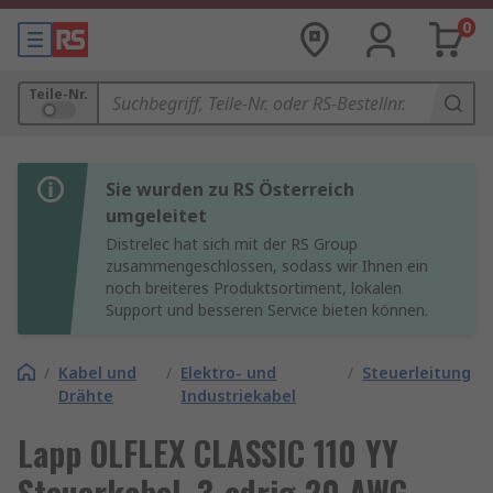
0
Teile-Nr.
Sie wurden zu RS Österreich
umgeleitet
Distrelec hat sich mit der RS Group
zusammengeschlossen, sodass wir Ihnen ein
noch breiteres Produktsortiment, lokalen
Support und besseren Service bieten können.
/
Kabel und
/
Elektro- und
/
Steuerleitung
Drähte
Industriekabel
Lapp OLFLEX CLASSIC 110 YY
Steuerkabel, 3-adrig 20 AWG