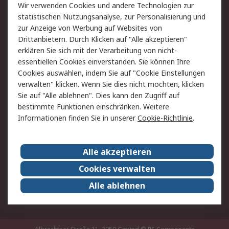
Wir verwenden Cookies und andere Technologien zur
Rücksendung/Entsorgung
Kontakt
statistischen Nutzungsanalyse, zur Personalisierung und
Hilfe
zur Anzeige von Werbung auf Websites von
Drittanbietern. Durch Klicken auf "Alle akzeptieren"
Rechtliches
erklären Sie sich mit der Verarbeitung von nicht-
essentiellen Cookies einverstanden. Sie können Ihre
RS Verkaufs- und
Datenschutz
Cookies auswählen, indem Sie auf "Cookie Einstellungen
Lieferbedingungen
verwalten" klicken. Wenn Sie dies nicht möchten, klicken
Cookie-Richtlinie
Zahlungsbedingungen
Sie auf "Alle ablehnen". Dies kann den Zugriff auf
Impressum
Webseite Konditionen
bestimmte Funktionen einschränken. Weitere
Informationen finden Sie in unserer
Cookie-Richtlinie
.
Über RS
Alle akzeptieren
Unternehmen
RS weltweit
Karriere bei RS
Nachhaltigkeit
Cookies verwalten
Qualität/Zertifikate
Presse-Center
Alle ablehnen
Event-Center