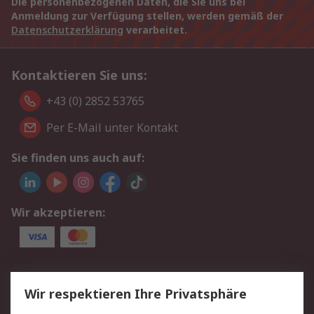
Die personenbezogenen Daten, die Sie uns bei
Anmeldung zur Verfügung stellen, werden gemäß der
Datenschutzerklärung
verarbeitet.
Kontaktieren Sie uns:
+43 (0) 2852 53765
Per E-Mail unter Kontakt
Sie finden uns auch auf:
Wir akzeptieren:
Service
Wir respektieren Ihre Privatsphäre
Value Added Services
Lieferlösungen