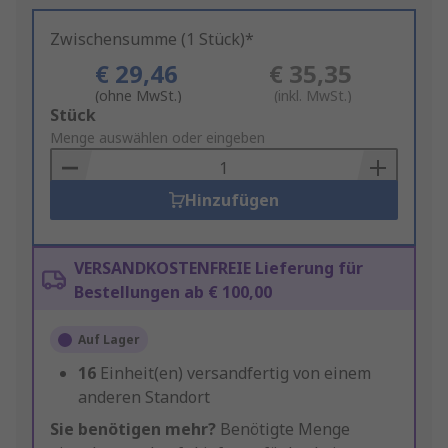
Zwischensumme (1 Stück)*
€ 29,46
€ 35,35
(ohne MwSt.)
(inkl. MwSt.)
Add
Stück
to
Menge auswählen oder eingeben
Basket
Hinzufügen
VERSANDKOSTENFREIE Lieferung für
Bestellungen ab € 100,00
Auf Lager
16
Einheit(en) versandfertig von einem
anderen Standort
Sie benötigen mehr?
Benötigte Menge