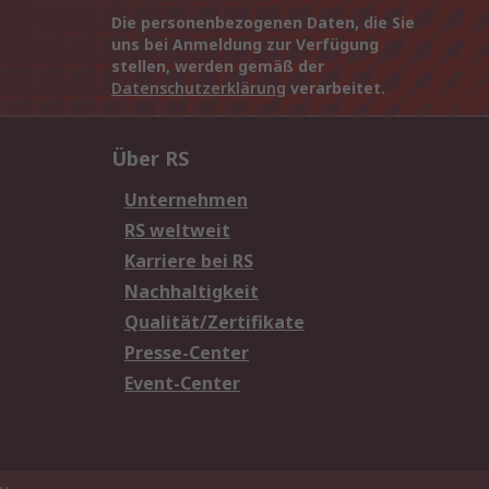
Die personenbezogenen Daten, die Sie
uns bei Anmeldung zur Verfügung
stellen, werden gemäß der
Datenschutzerklärung
verarbeitet.
Über RS
Unternehmen
RS weltweit
Karriere bei RS
Nachhaltigkeit
Qualität/Zertifikate
Presse-Center
Event-Center