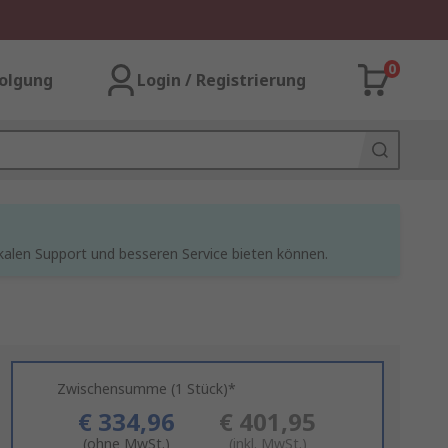
0
olgung
Login / Registrierung
kalen Support und besseren Service bieten können.
Zwischensumme (1 Stück)*
€ 334,96
€ 401,95
(ohne MwSt.)
(inkl. MwSt.)