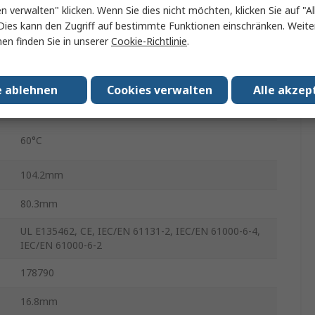
Analoges E/A-Modul
en verwalten" klicken. Wenn Sie dies nicht möchten, klicken Sie auf "Al
Dies kann den Zugriff auf bestimmte Funktionen einschränken. Weite
Analog
en finden Sie in unserer
Cookie-Richtlinie
.
DIN-Hutschiene
e ablehnen
Cookies verwalten
Alle akzep
30V dc
60°C
104.2mm
80.3mm
UL E135462, CE, IEC/EN 61131-2, IEC/EN 61000-6-4,
IEC/EN 61000-6-2
178790
16.8mm