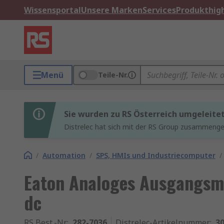
Wissensportal
Unsere Marken
Services
Produkthigh
Menü
Teile-Nr.
Sie wurden zu RS Österreich umgeleite
Distrelec hat sich mit der RS Group zusammenges
/
Automation
/
SPS, HMIs und Industriecomputer
/
Eaton Analoges Ausgangsm
dc
RS Best.-Nr.
:
282-7036
Distrelec-Artikelnummer
:
30