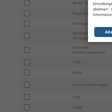
Modul-Type
Einstellung
ablehnen". 
Eingangstyp
Information
Montageart
All
Maximale
Versorgungsspannung
Maximale
Betriebstemperatur
Tiefe
Breite
Normen/Zulassungen
Serie
Länge