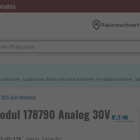
lights
Paketnachverf
t
chlossen, sodass wir Ihnen ein noch breiteres Produktsortiment, lo
SPS-E/A-Module
odul 178790 Analog 30V
2-03-378
Herst. Teile-Nr.
: