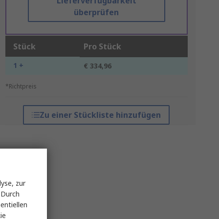
Lieferverfügbarkeit
überprüfen
Stück
Pro Stück
1 +
€ 334,96
*Richtpreis
Zu einer Stückliste hinzufügen
yse, zur
 Durch
entiellen
ie