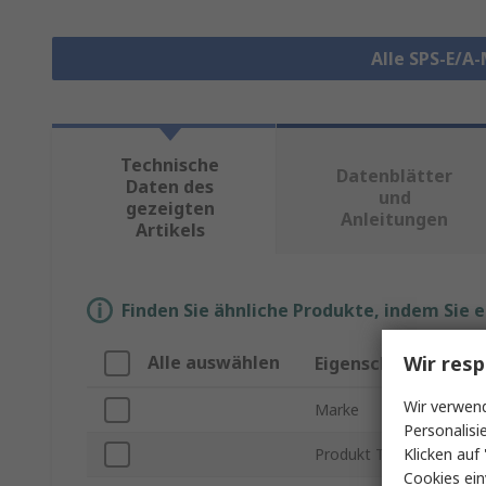
Alle SPS-E/A
Technische
Datenblätter
Daten des
und
gezeigten
Anleitungen
Artikels
Finden Sie ähnliche Produkte, indem Sie 
Wir resp
Alle auswählen
Eigenschaft
Wir verwend
Marke
Personalisi
Klicken auf 
Produkt Typ
Cookies ein