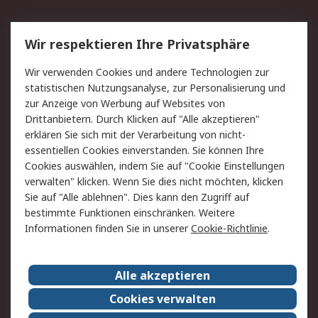
Service
Wir respektieren Ihre Privatsphäre
Value Added Services
Lieferlösungen
Wir verwenden Cookies und andere Technologien zur
Rücksendung/Entsorgung
Kontakt
statistischen Nutzungsanalyse, zur Personalisierung und
Hilfe
zur Anzeige von Werbung auf Websites von
Drittanbietern. Durch Klicken auf "Alle akzeptieren"
Rechtliches
erklären Sie sich mit der Verarbeitung von nicht-
essentiellen Cookies einverstanden. Sie können Ihre
RS Verkaufs- und
Datenschutz
Cookies auswählen, indem Sie auf "Cookie Einstellungen
Lieferbedingungen
verwalten" klicken. Wenn Sie dies nicht möchten, klicken
Cookie-Richtlinie
Zahlungsbedingungen
Sie auf "Alle ablehnen". Dies kann den Zugriff auf
Impressum
Webseite Konditionen
bestimmte Funktionen einschränken. Weitere
Informationen finden Sie in unserer
Cookie-Richtlinie
.
Über RS
Alle akzeptieren
Unternehmen
RS weltweit
Karriere bei RS
Nachhaltigkeit
Cookies verwalten
Qualität/Zertifikate
Presse-Center