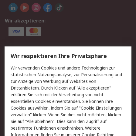
Wir akzeptieren:
Service
Wir respektieren Ihre Privatsphäre
Value Added Services
Lieferlösungen
Wir verwenden Cookies und andere Technologien zur
Rücksendung/Entsorgung
Kontakt
statistischen Nutzungsanalyse, zur Personalisierung und
Hilfe
zur Anzeige von Werbung auf Websites von
Drittanbietern. Durch Klicken auf "Alle akzeptieren"
Rechtliches
erklären Sie sich mit der Verarbeitung von nicht-
essentiellen Cookies einverstanden. Sie können Ihre
RS Verkaufs- und
Datenschutz
Cookies auswählen, indem Sie auf "Cookie Einstellungen
Lieferbedingungen
verwalten" klicken. Wenn Sie dies nicht möchten, klicken
Cookie-Richtlinie
Zahlungsbedingungen
Sie auf "Alle ablehnen". Dies kann den Zugriff auf
Impressum
Webseite Konditionen
bestimmte Funktionen einschränken. Weitere
Informationen finden Sie in unserer
Cookie-Richtlinie
.