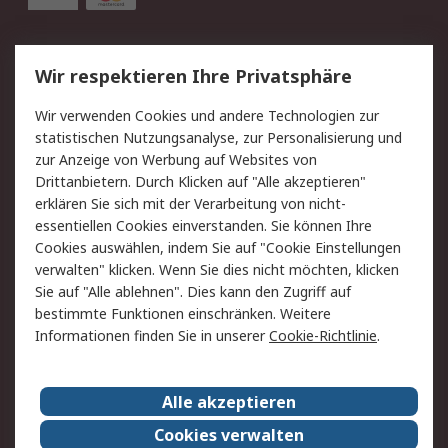
Service
Wir respektieren Ihre Privatsphäre
Value Added Services
Lieferlösungen
Wir verwenden Cookies und andere Technologien zur
Rücksendung/Entsorgung
Kontakt
statistischen Nutzungsanalyse, zur Personalisierung und
Hilfe
zur Anzeige von Werbung auf Websites von
Drittanbietern. Durch Klicken auf "Alle akzeptieren"
Rechtliches
erklären Sie sich mit der Verarbeitung von nicht-
essentiellen Cookies einverstanden. Sie können Ihre
RS Verkaufs- und
Datenschutz
Cookies auswählen, indem Sie auf "Cookie Einstellungen
Lieferbedingungen
verwalten" klicken. Wenn Sie dies nicht möchten, klicken
Cookie-Richtlinie
Zahlungsbedingungen
Sie auf "Alle ablehnen". Dies kann den Zugriff auf
Impressum
Webseite Konditionen
bestimmte Funktionen einschränken. Weitere
Informationen finden Sie in unserer
Cookie-Richtlinie
.
Über RS
Alle akzeptieren
Unternehmen
RS weltweit
Karriere bei RS
Nachhaltigkeit
Cookies verwalten