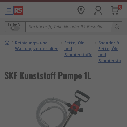
0
Teile-Nr.
/
Reinigungs- und
/
Fette, Öle
/
Spender für
Wartungsmaterialien
und
Fette, Öle
Schmierstoffe
und
Schmierstoffe
SKF Kunststoff Pumpe 1L