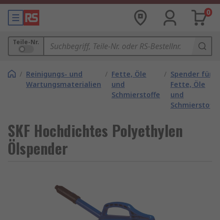
0
Teile-Nr.
/
Reinigungs- und
/
Fette, Öle
/
Spender für
Wartungsmaterialien
und
Fette, Öle
Schmierstoffe
und
Schmierstoffe
SKF Hochdichtes Polyethylen
Ölspender