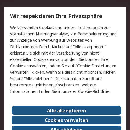
Service
Wir respektieren Ihre Privatsphäre
Value Added Services
Lieferlösungen
Wir verwenden Cookies und andere Technologien zur
Rücksendung/Entsorgung
Kontakt
statistischen Nutzungsanalyse, zur Personalisierung und
Hilfe
zur Anzeige von Werbung auf Websites von
Drittanbietern. Durch Klicken auf "Alle akzeptieren"
Rechtliches
erklären Sie sich mit der Verarbeitung von nicht-
essentiellen Cookies einverstanden. Sie können Ihre
RS Verkaufs- und
Datenschutz
Cookies auswählen, indem Sie auf "Cookie Einstellungen
Lieferbedingungen
verwalten" klicken. Wenn Sie dies nicht möchten, klicken
Cookie-Richtlinie
Zahlungsbedingungen
Sie auf "Alle ablehnen". Dies kann den Zugriff auf
Impressum
Webseite Konditionen
bestimmte Funktionen einschränken. Weitere
Informationen finden Sie in unserer
Cookie-Richtlinie
.
Über RS
Alle akzeptieren
Unternehmen
RS weltweit
Karriere bei RS
Nachhaltigkeit
Cookies verwalten
Qualität/Zertifikate
Presse-Center
Alle ablehnen