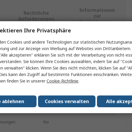
Informationen
Rechtliche
zur
Anforderungen
Produktgruppe
ektieren Ihre Privatsphäre
en Cookies und andere Technologien zur statistischen Nutzungsanal
ein oder mehrere Eigenschaften auswählen.
erung und zur Anzeige von Werbung auf Websites von Drittanbietern.
"Alle akzeptieren" erklären Sie sich mit der Verarbeitung von nicht-ess
t
Wert
verstanden. Sie können Ihre Cookies auswählen, indem Sie auf "Cook
en verwalten" klicken. Wenn Sie dies nicht möchten, klicken Sie auf "Al
OilSafe
Dies kann den Zugriff auf bestimmte Funktionen einschränken. Weite
en finden Sie in unserer
Cookie-Richtlinie
.
Kraftstoffkanister
10L
e ablehnen
Cookies verwalten
Alle akzep
Hochdichtes Polyethylen
ssungen
No