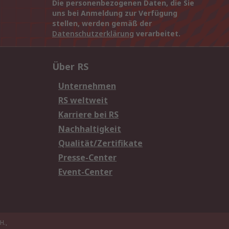
Die personenbezogenen Daten, die Sie
uns bei Anmeldung zur Verfügung
stellen, werden gemäß der
Datenschutzerklärung
verarbeitet.
Über RS
Unternehmen
RS weltweit
Karriere bei RS
Nachhaltigkeit
Qualität/Zertifikate
Presse-Center
Event-Center
H.,