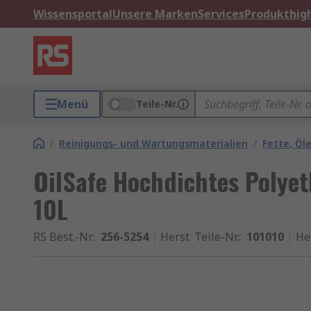
Wissensportal
Unsere Marken
Services
Produkthigh
Menü
Teile-Nr.
/
Reinigungs- und Wartungsmaterialien
/
Fette, Öl
OilSafe Hochdichtes Polyet
10L
RS Best.-Nr.
:
256-5254
Herst. Teile-Nr.
:
101010
He