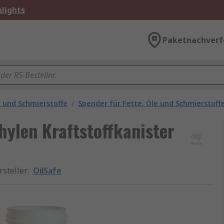
lights
Paketnachverf
e und Schmierstoffe
/
Spender für Fette, Öle und Schmierstoff
hylen Kraftstoffkanister
rsteller
:
OilSafe