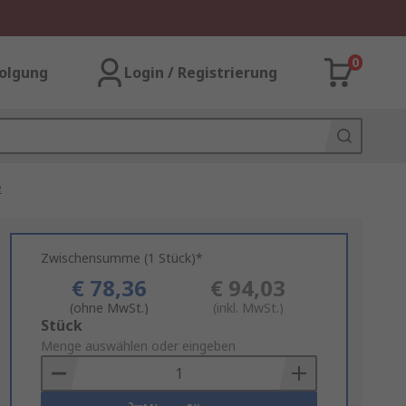
0
olgung
Login / Registrierung
e
Zwischensumme (1 Stück)*
€ 78,36
€ 94,03
(ohne MwSt.)
(inkl. MwSt.)
Add
Stück
to
Menge auswählen oder eingeben
Basket