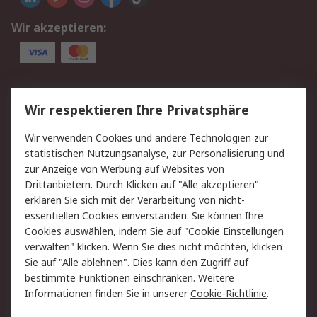
Wir akzeptieren:
Service
Wir respektieren Ihre Privatsphäre
Value Added Services
Lieferlösungen
Wir verwenden Cookies und andere Technologien zur
Rücksendung/Entsorgung
Kontakt
statistischen Nutzungsanalyse, zur Personalisierung und
Hilfe
zur Anzeige von Werbung auf Websites von
Drittanbietern. Durch Klicken auf "Alle akzeptieren"
Rechtliches
erklären Sie sich mit der Verarbeitung von nicht-
essentiellen Cookies einverstanden. Sie können Ihre
RS Verkaufs- und
Datenschutz
Cookies auswählen, indem Sie auf "Cookie Einstellungen
Lieferbedingungen
verwalten" klicken. Wenn Sie dies nicht möchten, klicken
Cookie-Richtlinie
Zahlungsbedingungen
Sie auf "Alle ablehnen". Dies kann den Zugriff auf
Impressum
Webseite Konditionen
bestimmte Funktionen einschränken. Weitere
Informationen finden Sie in unserer
Cookie-Richtlinie
.
Über RS