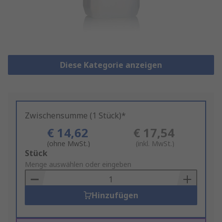
Diese Kategorie anzeigen
Zwischensumme (1 Stück)*
€ 14,62
€ 17,54
(ohne MwSt.)
(inkl. MwSt.)
Add
Stück
to
Menge auswählen oder eingeben
Basket
Hinzufügen