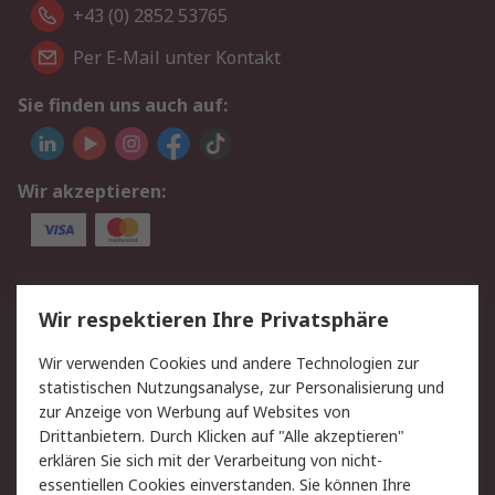
+43 (0) 2852 53765
Per E-Mail unter Kontakt
Sie finden uns auch auf:
Wir akzeptieren:
Service
Wir respektieren Ihre Privatsphäre
Value Added Services
Lieferlösungen
Wir verwenden Cookies und andere Technologien zur
Rücksendung/Entsorgung
Kontakt
statistischen Nutzungsanalyse, zur Personalisierung und
Hilfe
zur Anzeige von Werbung auf Websites von
Drittanbietern. Durch Klicken auf "Alle akzeptieren"
Rechtliches
erklären Sie sich mit der Verarbeitung von nicht-
essentiellen Cookies einverstanden. Sie können Ihre
RS Verkaufs- und
Datenschutz