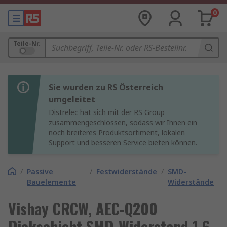
0
Teile-Nr.
Sie wurden zu RS Österreich
umgeleitet
Distrelec hat sich mit der RS Group
zusammengeschlossen, sodass wir Ihnen ein
noch breiteres Produktsortiment, lokalen
Support und besseren Service bieten können.
/
Passive
/
Festwiderstände
/
SMD-
Bauelemente
Widerstände
Vishay CRCW, AEC-Q200
Dickschicht SMD-Widerstand 1.6