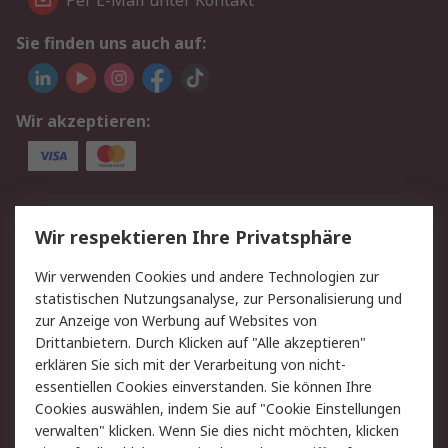
Per E-Mail unter Kontakt
Sie finden uns auch auf:
Wir akzeptieren:
Service
Wir respektieren Ihre Privatsphäre
Value Added Services
Lieferlösungen
Wir verwenden Cookies und andere Technologien zur
Rücksendung/Entsorgung
Kontakt
statistischen Nutzungsanalyse, zur Personalisierung und
Hilfe
zur Anzeige von Werbung auf Websites von
Drittanbietern. Durch Klicken auf "Alle akzeptieren"
Rechtliches
erklären Sie sich mit der Verarbeitung von nicht-
essentiellen Cookies einverstanden. Sie können Ihre
RS Verkaufs- und
Datenschutz
Cookies auswählen, indem Sie auf "Cookie Einstellungen
Lieferbedingungen
verwalten" klicken. Wenn Sie dies nicht möchten, klicken
Cookie-Richtlinie
Zahlungsbedingungen