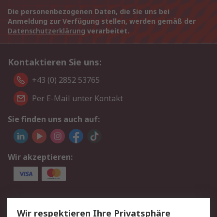
Die personenbezogenen Daten, die Sie uns bei
Anmeldung zur Verfügung stellen, werden gemäß der
Datenschutzerklärung
verarbeitet.
Kontaktieren Sie uns:
+43 (0) 2852 53765
Per E-Mail unter Kontakt
Sie finden uns auch auf:
Wir akzeptieren:
Service
Wir respektieren Ihre Privatsphäre