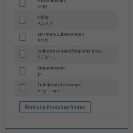
Anschlussart
SMD
Höhe
4.29mm
Normen/Zulassungen
RoHS
Selbstresonanzfrequenz max.
5.22MHz
Eingegossen
Ja
Induktivitätsbauart
Abgeschirmt
Ähnliche Produkte finden