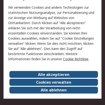
Value Added Services
Lieferlösungen
Wir verwenden Cookies und andere Technologien zur
Rücksendung/Entsorgung
Kontakt
statistischen Nutzungsanalyse, zur Personalisierung und
Hilfe
zur Anzeige von Werbung auf Websites von
Drittanbietern. Durch Klicken auf "Alle akzeptieren"
Rechtliches
erklären Sie sich mit der Verarbeitung von nicht-
essentiellen Cookies einverstanden. Sie können Ihre
RS Verkaufs- und
Datenschutz
Cookies auswählen, indem Sie auf "Cookie Einstellungen
Lieferbedingungen
verwalten" klicken. Wenn Sie dies nicht möchten, klicken
Cookie-Richtlinie
Zahlungsbedingungen
Sie auf "Alle ablehnen". Dies kann den Zugriff auf
Impressum
Webseite Konditionen
bestimmte Funktionen einschränken. Weitere
Informationen finden Sie in unserer
Cookie-Richtlinie
.
Über RS
Alle akzeptieren
Unternehmen
RS weltweit
Karriere bei RS
Nachhaltigkeit
Cookies verwalten
Qualität/Zertifikate
Presse-Center
Alle ablehnen
Event-Center