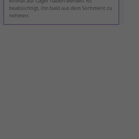
einmal auf Lager haben werden. RS
beabsichtigt, ihn bald aus dem Sortiment zu
nehmen.