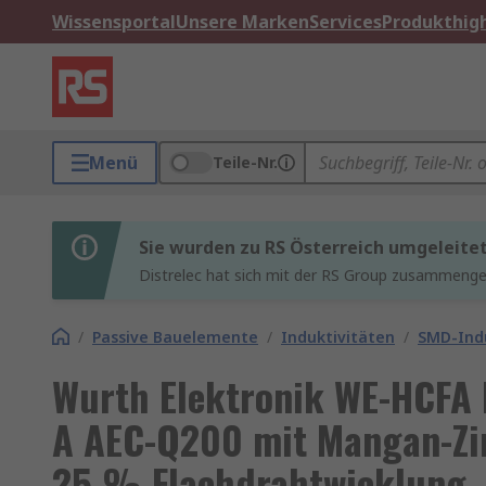
Wissensportal
Unsere Marken
Services
Produkthigh
Menü
Teile-Nr.
Sie wurden zu RS Österreich umgeleite
Distrelec hat sich mit der RS Group zusammenges
/
Passive Bauelemente
/
Induktivitäten
/
SMD-Indu
Wurth Elektronik WE-HCFA 
A AEC-Q200 mit Mangan-Zi
25 % Flachdrahtwicklung