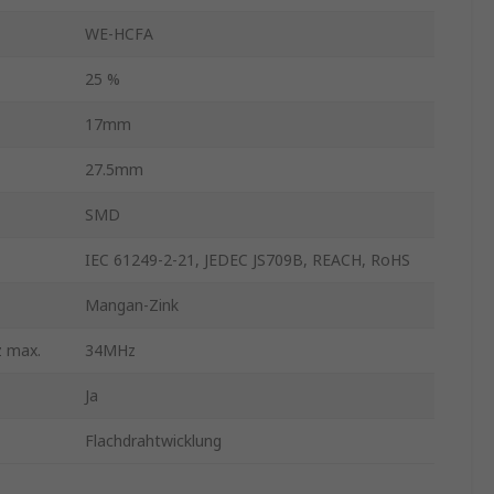
WE-HCFA
25 %
17mm
27.5mm
SMD
IEC 61249-2-21, JEDEC JS709B, REACH, RoHS
Mangan-Zink
z max.
34MHz
Ja
Flachdrahtwicklung