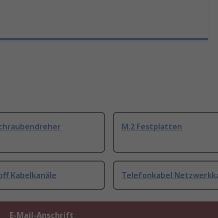
Schraubendreher
M.2 Festplatten
off Kabelkanäle
Telefonkabel Netzwerkk
E-Mail-Anschrift