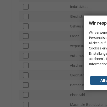
Induktivität
Gleichstrom max.
Wir resp
Gehäusegröße
Wir verwend
Länge
Personalisi
Klicken auf 
Verpackungsart
Cookies ein
Einstellung
Automobilstandard
ablehnen". 
Information
Abschirmung
Gleichstromwiderstand
All
Betriebstemperatur min
Pinanzahl
Maximale Betriebstemp