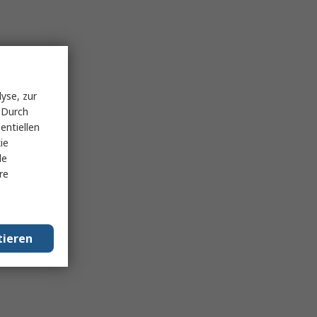
yse, zur
 Durch
entiellen
ie
le
re
tieren