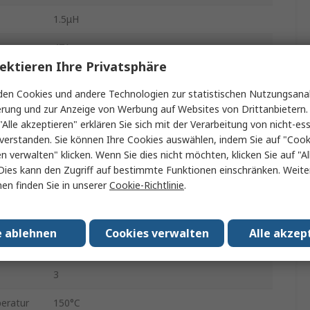
1.5μH
47A
ektieren Ihre Privatsphäre
2818
en Cookies und andere Technologien zur statistischen Nutzungsanal
27.5mm
erung und zur Anzeige von Werbung auf Websites von Drittanbietern.
"Alle akzeptieren" erklären Sie sich mit der Verarbeitung von nicht-ess
Schale und Karton
verstanden. Sie können Ihre Cookies auswählen, indem Sie auf "Cook
en verwalten" klicken. Wenn Sie dies nicht möchten, klicken Sie auf "Al
AEC-Q200
Dies kann den Zugriff auf bestimmte Funktionen einschränken. Weite
en finden Sie in unserer
Cookie-Richtlinie
.
Nein
 max.
0.6mΩ
e ablehnen
Cookies verwalten
Alle akzep
.
-40°C
3
eratur
150°C