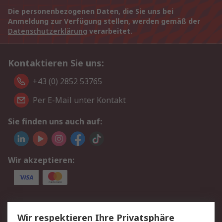
Die personenbezogenen Daten, die Sie uns bei
Anmeldung zur Verfügung stellen, werden gemäß der
Datenschutzerklärung
verarbeitet.
Kontaktieren Sie uns:
+43 (0) 2852 53765
Per E-Mail unter Kontakt
Sie finden uns auch auf:
Wir akzeptieren:
Service
Wir respektieren Ihre Privatsphäre