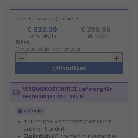
Zwischensumme (1 Stück)*
€ 333,30
€ 399,96
(ohne MwSt.)
(inkl. MwSt.)
Add
Stück
to
Menge auswählen oder eingeben
Basket
Hinzufügen
VERSANDKOSTENFREIE Lieferung für
Bestellungen ab € 100,00
Auf Lager
1
Einheit(en) versandfertig von einem
anderen Standort
Zusätzlich
2
Einheit(en) mit Versand ab