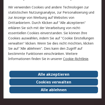
Value Added Services
Lieferlösungen
Wir verwenden Cookies und andere Technologien zur
Rücksendung/Entsorgung
Kontakt
statistischen Nutzungsanalyse, zur Personalisierung und
Hilfe
zur Anzeige von Werbung auf Websites von
Drittanbietern. Durch Klicken auf "Alle akzeptieren"
Rechtliches
erklären Sie sich mit der Verarbeitung von nicht-
essentiellen Cookies einverstanden. Sie können Ihre
RS Verkaufs- und
Datenschutz
Cookies auswählen, indem Sie auf "Cookie Einstellungen
Lieferbedingungen
verwalten" klicken. Wenn Sie dies nicht möchten, klicken
Cookie-Richtlinie
Zahlungsbedingungen
Sie auf "Alle ablehnen". Dies kann den Zugriff auf
Impressum
Webseite Konditionen
bestimmte Funktionen einschränken. Weitere
Informationen finden Sie in unserer
Cookie-Richtlinie
.
Über RS
Alle akzeptieren
Unternehmen
RS weltweit
Karriere bei RS
Nachhaltigkeit
Cookies verwalten
Qualität/Zertifikate
Presse-Center
Alle ablehnen
Event-Center