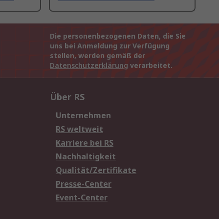
Die personenbezogenen Daten, die Sie
uns bei Anmeldung zur Verfügung
stellen, werden gemäß der
Datenschutzerklärung
verarbeitet.
Über RS
Unternehmen
RS weltweit
Karriere bei RS
Nachhaltigkeit
Qualität/Zertifikate
Presse-Center
Event-Center