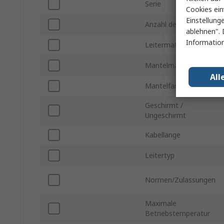
Serie
Cookies ein
Einstellung
Anzahl der CPU Kerne
ablehnen". 
Information
Leitermaterial
Mantelmaterial
All
Mantelfarbe
Geschirmt /
Ungeschirmt
Kabellänge
Leitertyp
Normen/Zulassungen
Maximale
Betriebstemperatur