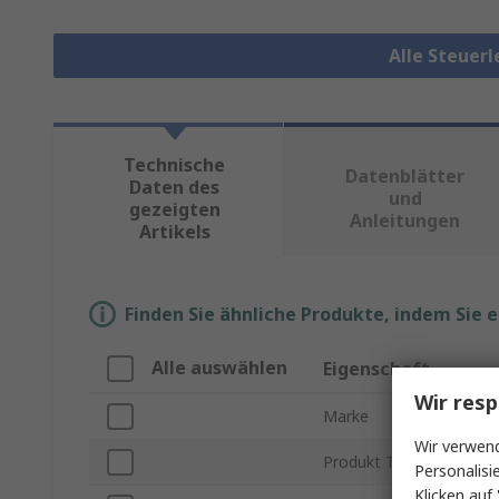
Alle Steuer
Technische
Datenblätter
Daten des
und
gezeigten
Anleitungen
Artikels
Finden Sie ähnliche Produkte, indem Sie 
Alle auswählen
Eigenschaft
Wir resp
Marke
Wir verwend
Produkt Typ
Personalisi
Klicken auf 