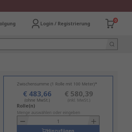
0
olgung
Login / Registrierung
Zwischensumme (1 Rolle mit 100 Meter)*
€ 483,66
€ 580,39
(ohne MwSt.)
(inkl. MwSt.)
Add
Rolle(n)
to
Menge auswählen oder eingeben
Basket
Hinzufügen