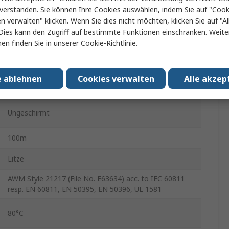
ÖLFLEX CLASSIC 130 H
verstanden. Sie können Ihre Cookies auswählen, indem Sie auf "Cook
en verwalten" klicken. Wenn Sie dies nicht möchten, klicken Sie auf "Al
2
Dies kann den Zugriff auf bestimmte Funktionen einschränken. Weite
en finden Sie in unserer
Cookie-Richtlinie
.
Kupfer blank
Raucharm halogenfrei
e ablehnen
Cookies verwalten
Alle akzep
Silbergrau
Ungeschirmt
100m
Litze
AWM Style 21217 (File No. E63634) acc. to IEC 60811
resp. EN 60811, EN 50395, EN 50396, UL 1581
80°C