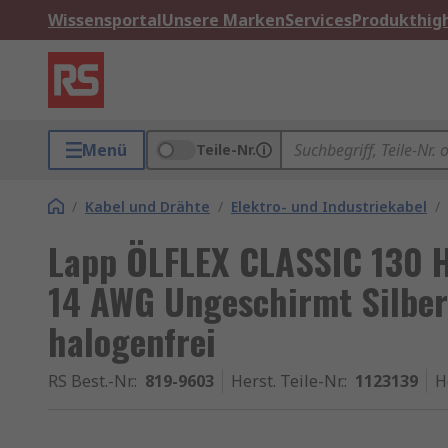
Wissensportal
Unsere Marken
Services
Produkthigh
Menü
Teile-Nr.
/
Kabel und Drähte
/
Elektro- und Industriekabel
/
Lapp ÖLFLEX CLASSIC 130 H
14 AWG Ungeschirmt Silbe
halogenfrei
RS Best.-Nr.
:
819-9603
Herst. Teile-Nr.
:
1123139
H