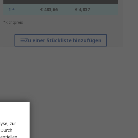
1 +
€ 483,66
€ 4,837
*Richtpreis
Zu einer Stückliste hinzufügen
yse, zur
 Durch
entiellen