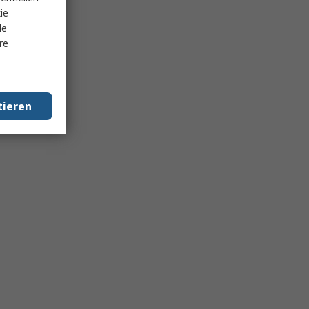
ie
le
re
tieren