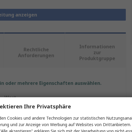
leitung anzeigen
Informationen
Rechtliche
zur
Anforderungen
Produktgruppe
ein oder mehrere Eigenschaften auswählen.
Wert
ektieren Ihre Privatsphäre
Lapp
en Cookies und andere Technologien zur statistischen Nutzungsanal
Steuerkabel
erung und zur Anzeige von Werbung auf Websites von Drittanbietern.
"Alle akzeptieren" erklären Sie sich mit der Verarbeitung von nicht-ess