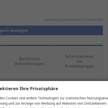
Abbildung stellvertretend für Produktreihe
gorie anzeigen
Informationen
Rechtliche
zur
Anforderungen
Produktgruppe
ein oder mehrere Eigenschaften auswählen.
ektieren Ihre Privatsphäre
Wert
en Cookies und andere Technologien zur statistischen Nutzungsanal
erung und zur Anzeige von Werbung auf Websites von Drittanbietern.