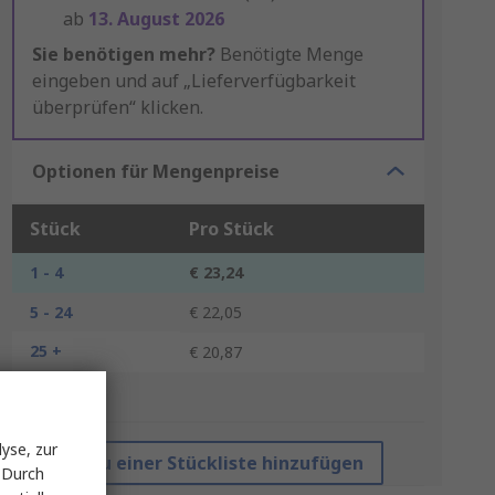
ab
13. August 2026
Sie benötigen mehr?
Benötigte Menge
eingeben und auf „Lieferverfügbarkeit
überprüfen“ klicken.
Optionen für Mengenpreise
Stück
Pro Stück
1 - 4
€ 23,24
5 - 24
€ 22,05
25 +
€ 20,87
*Richtpreis
yse, zur
Zu einer Stückliste hinzufügen
 Durch