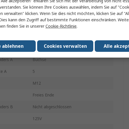
binder
"Alle akzeptieren" erklären Sie sich mit der Verarbeitung von nicht-ess
verstanden. Sie können Ihre Cookies auswählen, indem Sie auf "Cook
Sensor-Betätigungselementkabel
en verwalten" klicken. Wenn Sie dies nicht möchten, klicken Sie auf "Al
Dies kann den Zugriff auf bestimmte Funktionen einschränken. Weite
Schwarz
en finden Sie in unserer
Cookie-Richtlinie
.
Polyamid
e ablehnen
Cookies verwalten
Alle akzep
200mm
nders A
Buchse
te A
5
M12
Freies Ende
nders B
Nicht abgeschlossen
125V