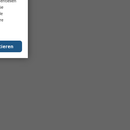
entiellen
ie
le
re
tieren