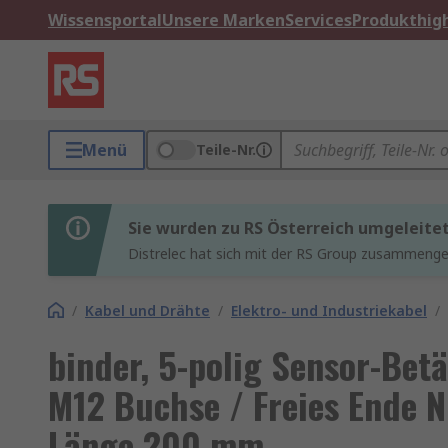
Wissensportal
Unsere Marken
Services
Produkthigh
Menü
Teile-Nr.
Sie wurden zu RS Österreich umgeleite
Distrelec hat sich mit der RS Group zusammenges
/
Kabel und Drähte
/
Elektro- und Industriekabel
/
binder, 5-polig Sensor-Bet
M12 Buchse / Freies Ende N
Länge 200 mm