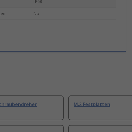
IP68
gen
No
Schraubendreher
M.2 Festplatten