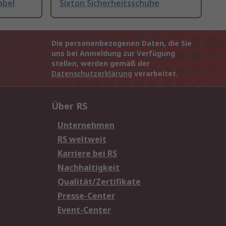
abel
Sixton Sicherheitsschuhe
Die personenbezogenen Daten, die Sie
uns bei Anmeldung zur Verfügung
stellen, werden gemäß der
Datenschutzerklärung
verarbeitet.
Über RS
Unternehmen
RS weltweit
Karriere bei RS
Nachhaltigkeit
Qualität/Zertifikate
Presse-Center
Event-Center