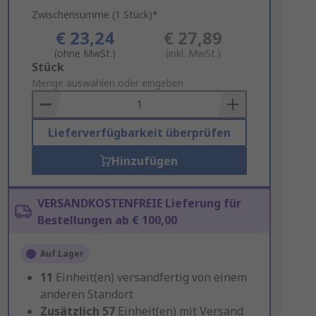
Zwischensumme (1 Stück)*
€ 23,24
€ 27,89
(ohne MwSt.)
(inkl. MwSt.)
Add
Stück
to
Menge auswählen oder eingeben
Basket
Lieferverfügbarkeit überprüfen
Hinzufügen
VERSANDKOSTENFREIE Lieferung für
Bestellungen ab € 100,00
Auf Lager
11
Einheit(en) versandfertig von einem
anderen Standort
Zusätzlich
57
Einheit(en) mit Versand