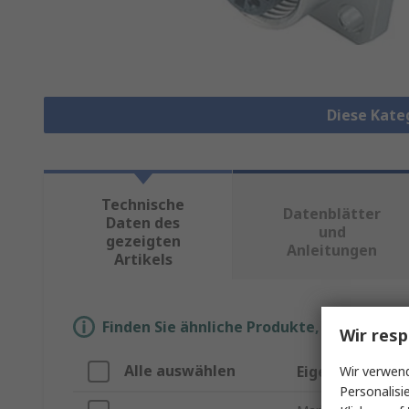
Diese Kate
Technische
Datenblätter
Daten des
und
gezeigten
Anleitungen
Artikels
Finden Sie ähnliche Produkte, indem Sie 
Wir resp
Alle auswählen
Eigenschaft
Wir verwend
Personalisi