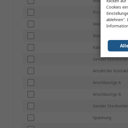
Marke
Klicken auf 
Cookies ein
Produkt Typ
Einstellung
ablehnen". 
Mantelfarbe
Information
Mantelmaterial
All
Kabellänge
Gender Steckverbi
Anzahl der Kontak
Anschlusstyp A
Anschlusstyp B
Gender Steckverbi
Spannung