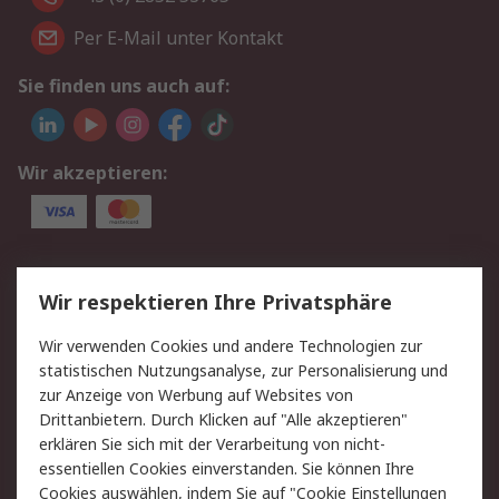
Per E-Mail unter Kontakt
Sie finden uns auch auf:
Wir akzeptieren:
Service
Wir respektieren Ihre Privatsphäre
Value Added Services
Lieferlösungen
Wir verwenden Cookies und andere Technologien zur
Rücksendung/Entsorgung
Kontakt
statistischen Nutzungsanalyse, zur Personalisierung und
Hilfe
zur Anzeige von Werbung auf Websites von
Drittanbietern. Durch Klicken auf "Alle akzeptieren"
Rechtliches
erklären Sie sich mit der Verarbeitung von nicht-
essentiellen Cookies einverstanden. Sie können Ihre
RS Verkaufs- und
Datenschutz
Cookies auswählen, indem Sie auf "Cookie Einstellungen