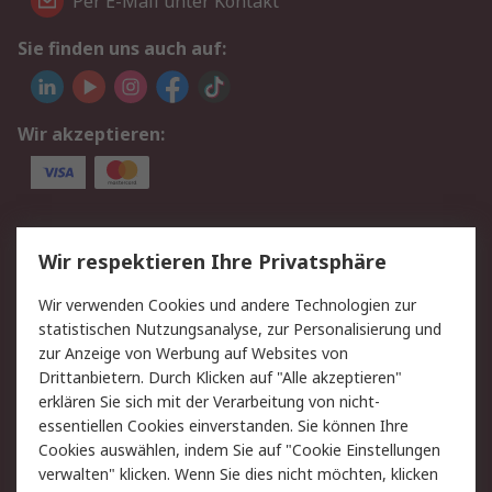
Per E-Mail unter Kontakt
Sie finden uns auch auf:
Wir akzeptieren:
Service
Wir respektieren Ihre Privatsphäre
Value Added Services
Lieferlösungen
Wir verwenden Cookies und andere Technologien zur
Rücksendung/Entsorgung
Kontakt
statistischen Nutzungsanalyse, zur Personalisierung und
Hilfe
zur Anzeige von Werbung auf Websites von
Drittanbietern. Durch Klicken auf "Alle akzeptieren"
Rechtliches
erklären Sie sich mit der Verarbeitung von nicht-
essentiellen Cookies einverstanden. Sie können Ihre
RS Verkaufs- und
Datenschutz
Cookies auswählen, indem Sie auf "Cookie Einstellungen
Lieferbedingungen
verwalten" klicken. Wenn Sie dies nicht möchten, klicken