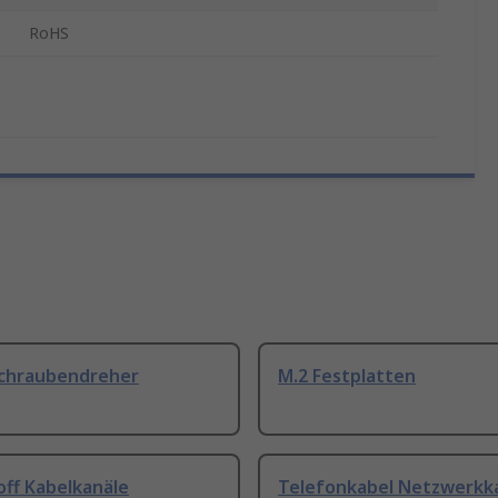
RoHS
Schraubendreher
M.2 Festplatten
off Kabelkanäle
Telefonkabel Netzwerkk