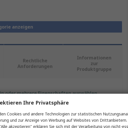
gorie anzeigen
Informationen
Rechtliche
zur
Anforderungen
Produktgruppe
ein oder mehrere Eigenschaften auswählen.
ektieren Ihre Privatsphäre
Wert
en Cookies und andere Technologien zur statistischen Nutzungsanal
HARTING
erung und zur Anzeige von Werbung auf Websites von Drittanbietern.
"Alle akzeptieren" erklären Sie sich mit der Verarbeitung von nicht-ess