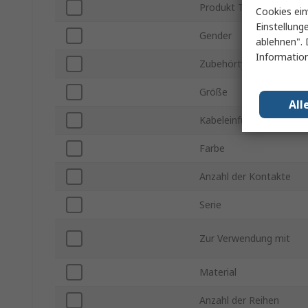
Produkt Typ
Cookies ein
Einstellung
Gender
ablehnen". 
Information
Zubehörtyp
Größe
All
Kabeleinführungswinkel
Farbe
Anzahl der Kontakte
Serie
Zur Verwendung mit
Material
Anzahl der Reihen