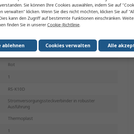
Codierstift
verstanden. Sie können Ihre Cookies auswählen, indem Sie auf "Cook
en verwalten" klicken. Wenn Sie dies nicht möchten, klicken Sie auf "Al
Buchse
Dies kann den Zugriff auf bestimmte Funktionen einschränken. Weite
en finden Sie in unserer
Cookie-Richtlinie
.
Codierstift
10B
e ablehnen
Cookies verwalten
Alle akzep
Oben
Rot
1
RS-K10D
Stromversorgungssteckverbinder in robuster
Ausführung
Thermoplast
1