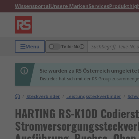
Wissensportal
Unsere Marken
Services
Produkthigh
Menü
Teile-Nr.
Sie wurden zu RS Österreich umgeleite
Distrelec hat sich mit der RS Group zusammenges
/
Steckverbinder
/
Leistungssteckverbinder
/
Schw
HARTING RS-K10D Codiersti
Stromversorgungssteckverb
Ausführung, Buchse, Oben, 