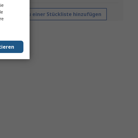
ie
le
Zu einer Stückliste hinzufügen
re
tieren