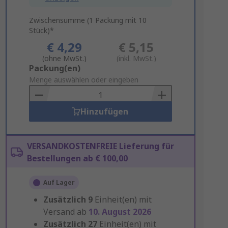
Zwischensumme (1 Packung mit 10
Stück)*
€ 4,29
€ 5,15
(ohne MwSt.)
(inkl. MwSt.)
Add
Packung(en)
to
Menge auswählen oder eingeben
Basket
Hinzufügen
VERSANDKOSTENFREIE Lieferung für
Bestellungen ab € 100,00
Auf Lager
Zusätzlich
9
Einheit(en) mit
Versand ab
10. August 2026
Zusätzlich
27
Einheit(en) mit