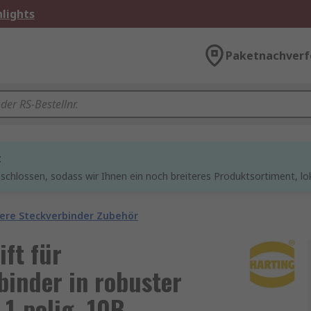
lights
Paketnachverf
t
chlossen, sodass wir Ihnen ein noch breiteres Produktsortiment, lo
ere Steckverbinder Zubehör
ft für
inder in robuster
1-polig, 10B