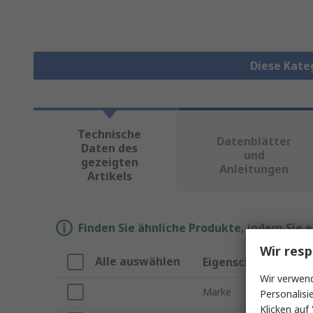
Diese Kate
Technische
Datenblätter
Daten des
und
gezeigten
Anleitungen
Artikels
Finden Sie ähnliche Produkte, indem Sie 
Wir resp
Alle auswählen
Eigenschaft
Wir verwend
Marke
Personalisi
Klicken auf 