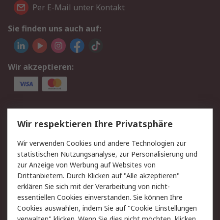
Per E-Mail unter Kontakt
Sie finden uns auch auf:
Wir akzeptieren:
Service
Wir respektieren Ihre Privatsphäre
Value Added Services
Lieferlösungen
Wir verwenden Cookies und andere Technologien zur
Rücksendung/Entsorgung
Kontakt
statistischen Nutzungsanalyse, zur Personalisierung und
Hilfe
zur Anzeige von Werbung auf Websites von
Drittanbietern. Durch Klicken auf "Alle akzeptieren"
Rechtliches
erklären Sie sich mit der Verarbeitung von nicht-
essentiellen Cookies einverstanden. Sie können Ihre
RS Verkaufs- und
Datenschutz
Cookies auswählen, indem Sie auf "Cookie Einstellungen
Lieferbedingungen
verwalten" klicken. Wenn Sie dies nicht möchten, klicken