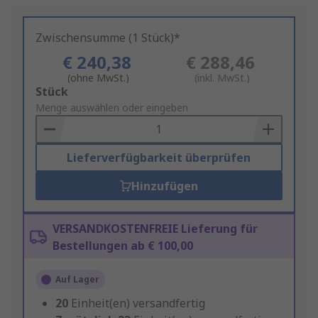
Zwischensumme (1 Stück)*
€ 240,38
€ 288,46
(ohne MwSt.)
(inkl. MwSt.)
Add
Stück
to
Menge auswählen oder eingeben
Basket
Lieferverfügbarkeit überprüfen
Hinzufügen
VERSANDKOSTENFREIE Lieferung für
Bestellungen ab € 100,00
Auf Lager
20
Einheit(en) versandfertig