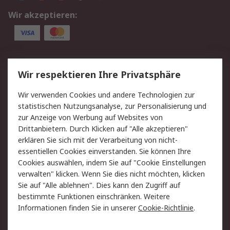
Wir akzeptieren:
Service
Wir respektieren Ihre Privatsphäre
Value Added Services
Lieferlösungen
Wir verwenden Cookies und andere Technologien zur
Rücksendung/Entsorgung
Kontakt
statistischen Nutzungsanalyse, zur Personalisierung und
Hilfe
zur Anzeige von Werbung auf Websites von
Drittanbietern. Durch Klicken auf "Alle akzeptieren"
Rechtliches
erklären Sie sich mit der Verarbeitung von nicht-
essentiellen Cookies einverstanden. Sie können Ihre
RS Verkaufs- und
Datenschutz
Cookies auswählen, indem Sie auf "Cookie Einstellungen
Lieferbedingungen
verwalten" klicken. Wenn Sie dies nicht möchten, klicken
Cookie-Richtlinie
Zahlungsbedingungen
Sie auf "Alle ablehnen". Dies kann den Zugriff auf
Impressum
Webseite Konditionen
bestimmte Funktionen einschränken. Weitere
Informationen finden Sie in unserer
Cookie-Richtlinie
.
Über RS