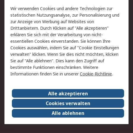
Value Added Services
Lieferlösungen
Wir verwenden Cookies und andere Technologien zur
Rücksendung/Entsorgung
Kontakt
statistischen Nutzungsanalyse, zur Personalisierung und
Hilfe
zur Anzeige von Werbung auf Websites von
Drittanbietern. Durch Klicken auf "Alle akzeptieren"
Rechtliches
erklären Sie sich mit der Verarbeitung von nicht-
essentiellen Cookies einverstanden. Sie können Ihre
RS Verkaufs- und
Datenschutz
Cookies auswählen, indem Sie auf "Cookie Einstellungen
Lieferbedingungen
verwalten" klicken. Wenn Sie dies nicht möchten, klicken
Cookie-Richtlinie
Zahlungsbedingungen
Sie auf "Alle ablehnen". Dies kann den Zugriff auf
Impressum
Webseite Konditionen
bestimmte Funktionen einschränken. Weitere
Informationen finden Sie in unserer
Cookie-Richtlinie
.
Über RS
Alle akzeptieren
Unternehmen
RS weltweit
Karriere bei RS
Nachhaltigkeit
Cookies verwalten
Qualität/Zertifikate
Presse-Center
Alle ablehnen
Event-Center