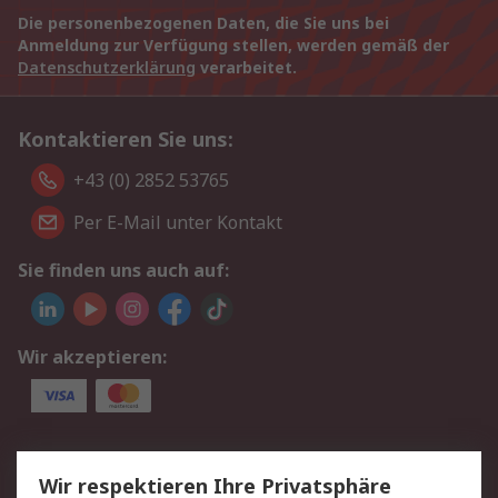
Die personenbezogenen Daten, die Sie uns bei
Anmeldung zur Verfügung stellen, werden gemäß der
Datenschutzerklärung
verarbeitet.
Kontaktieren Sie uns:
+43 (0) 2852 53765
Per E-Mail unter Kontakt
Sie finden uns auch auf:
Wir akzeptieren:
Service
Wir respektieren Ihre Privatsphäre