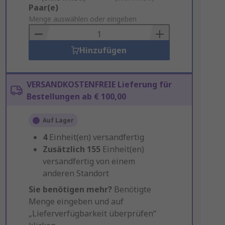
Add
Paar(e)
to
Menge auswählen oder eingeben
Basket
Hinzufügen
VERSANDKOSTENFREIE Lieferung für
Bestellungen ab € 100,00
Auf Lager
4
Einheit(en) versandfertig
Zusätzlich
155
Einheit(en)
versandfertig von einem
anderen Standort
Sie benötigen mehr?
Benötigte
Menge eingeben und auf
„Lieferverfügbarkeit überprüfen“