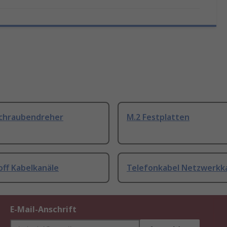
Schraubendreher
M.2 Festplatten
off Kabelkanäle
Telefonkabel Netzwerkk
E-Mail-Anschrift