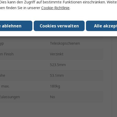
Accuride
Dies kann den Zugriff auf bestimmte Funktionen einschränken. Weite
en finden Sie in unserer
Cookie-Richtlinie
.
efahren
500mm
Stahl
e ablehnen
Cookies verwalten
Alle akzep
DZ5321
Typ
Teleskopschienen
n Finish
Verzinkt
523.5mm
öhe
53.1mm
 max.
180kg
ulassungen
No