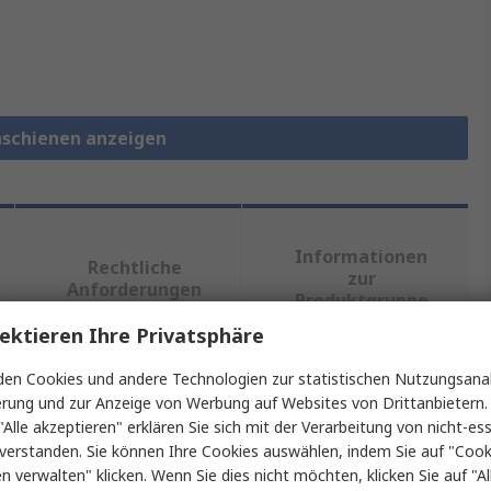
nschienen anzeigen
Informationen
Rechtliche
zur
Anforderungen
Produktgruppe
ektieren Ihre Privatsphäre
en Cookies und andere Technologien zur statistischen Nutzungsanal
ein oder mehrere Eigenschaften auswählen.
erung und zur Anzeige von Werbung auf Websites von Drittanbietern.
"Alle akzeptieren" erklären Sie sich mit der Verarbeitung von nicht-ess
haft
Wert
verstanden. Sie können Ihre Cookies auswählen, indem Sie auf "Cook
en verwalten" klicken. Wenn Sie dies nicht möchten, klicken Sie auf "Al