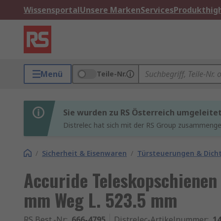
Wissensportal
Unsere Marken
Services
Produkthigh
Menü
Teile-Nr.
Sie wurden zu RS Österreich umgeleite
Distrelec hat sich mit der RS Group zusammenges
/
Sicherheit & Eisenwaren
/
Türsteuerungen & Dich
Accuride Teleskopschienen
mm Weg L. 523.5 mm
RS Best.-Nr.
:
666-4795
Distrelec-Artikelnummer
:
14