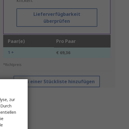
klicken.
Lieferverfügbarkeit
überprüfen
Paar(e)
Pro Paar
1 +
€ 69,36
*Richtpreis
Zu einer Stückliste hinzufügen
yse, zur
 Durch
entiellen
ie
le