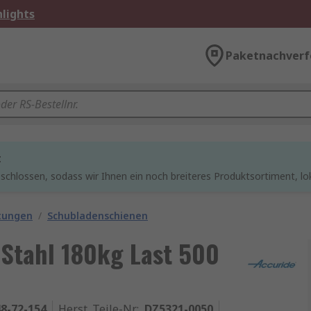
lights
Paketnachverf
t
chlossen, sodass wir Ihnen ein noch breiteres Produktsortiment, lo
tungen
/
Schubladenschienen
 Stahl 180kg Last 500
8-72-154
Herst. Teile-Nr.
:
DZ5321-0050