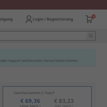
0
olgung
Login / Registrierung
kalen Support und besseren Service bieten können.
Zwischensumme (1 Paar)*
€ 69,36
€ 83,23
(ohne MwSt.)
(inkl. MwSt.)