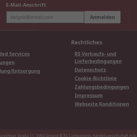
E-Mail-Anschrift
Anmelden
Rechtliches
ded Services
RS Verkaufs- und
Lieferbedingungen
sungen
Datenschutz
dung/Entsorgung
Cookie-Richtlinie
Zahlungsbedingungen
Impressum
Webseite Konditionen
brechtser Straße 11, 3950 Gmünd
© RS Components Handelsgesellschaft m.b.