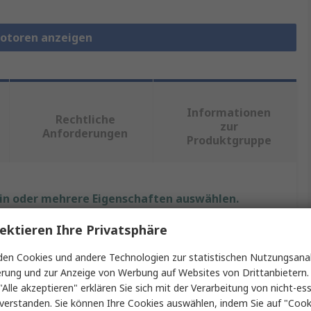
motoren anzeigen
Informationen
Rechtliche
zur
Anforderungen
Produktgruppe
ein oder mehrere Eigenschaften auswählen.
ektieren Ihre Privatsphäre
Wert
en Cookies und andere Technologien zur statistischen Nutzungsanal
Sanyo Denki
erung und zur Anzeige von Werbung auf Websites von Drittanbietern.
"Alle akzeptieren" erklären Sie sich mit der Verarbeitung von nicht-ess
Schrittmotor
verstanden. Sie können Ihre Cookies auswählen, indem Sie auf "Cook