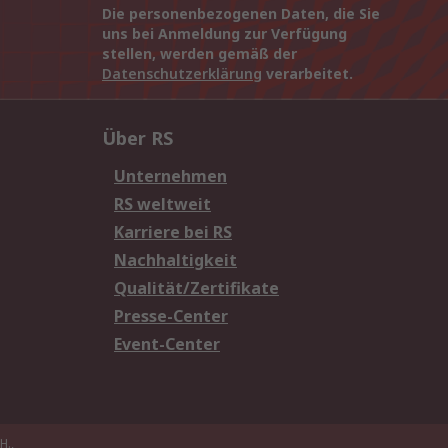
Die personenbezogenen Daten, die Sie
uns bei Anmeldung zur Verfügung
stellen, werden gemäß der
Datenschutzerklärung
verarbeitet.
Über RS
Unternehmen
RS weltweit
Karriere bei RS
Nachhaltigkeit
Qualität/Zertifikate
Presse-Center
Event-Center
H.,