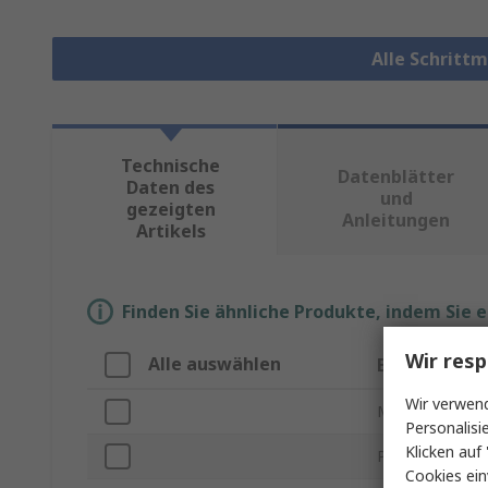
Alle Schritt
Technische
Datenblätter
Daten des
und
gezeigten
Anleitungen
Artikels
Finden Sie ähnliche Produkte, indem Sie 
Wir resp
Alle auswählen
Eigenschaft
Wir verwend
Marke
Personalisi
Klicken auf 
Produkt Typ
Cookies ein