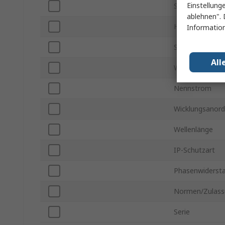
Einstellung
Schrittwinkel
ablehnen". 
Haltemoment
Information
Spannung
All
Wellendurchme
Nennstrom
Wicklungsanor
Wellenlänge
IP-Schutzart
Phasenwiderst
Normen/Zulass
Serie