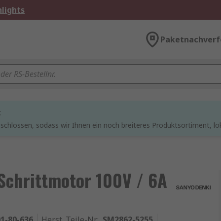
lights
Paketnachverf
t
chlossen, sodass wir Ihnen ein noch breiteres Produktsortiment, lo
Schrittmotor 100V / 6A
1-80-636
Herst. Teile-Nr.
:
SM2862-5255