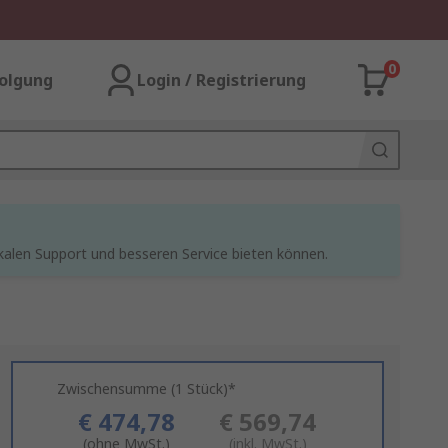
0
olgung
Login / Registrierung
kalen Support und besseren Service bieten können.
Zwischensumme (1 Stück)*
€ 474,78
€ 569,74
(ohne MwSt.)
(inkl. MwSt.)