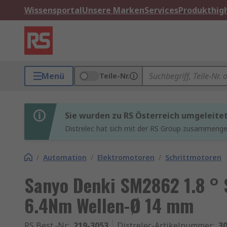
Wissensportal
Unsere Marken
Services
Produkthigh
Menü
Teile-Nr.
Sie wurden zu RS Österreich umgeleite
Distrelec hat sich mit der RS Group zusammenges
/
Automation
/
Elektromotoren
/
Schrittmotoren
Sanyo Denki SM2862 1.8 ° 
6.4Nm Wellen-Ø 14 mm
RS Best.-Nr.
:
219-3053
Distrelec-Artikelnummer
:
30