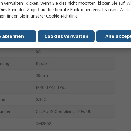
en verwalten" klicken. Wenn Sie dies nicht möchten, klicken Sie auf "Al
1.8°
Dies kann den Zugriff auf bestimmte Funktionen einschränken. Weite
6.4Nm
en finden Sie in unserer
Cookie-Richtlinie
.
100V
e ablehnen
Cookies verwalten
Alle akzep
sser
14mm
6A
dnung
Bipolar
30mm
IP40, IP43, IP65
and
0.36Ω
ungen
CE, RoHS Compliant, TUV, UL
SM2862