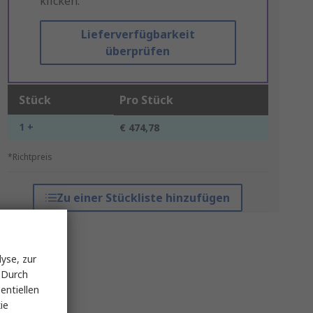
klicken.
Lieferverfügbarkeit
überprüfen
Stück
Pro Stück
1 +
€ 474,78
*Richtpreis
Zu einer Stückliste hinzufügen
yse, zur
 Durch
entiellen
ie