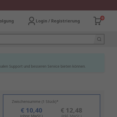
0
olgung
Login / Registrierung
kalen Support und besseren Service bieten können.
Zwischensumme (1 Stück)*
€ 10,40
€ 12,48
(ohne MwSt.)
(inkl. MwSt.)