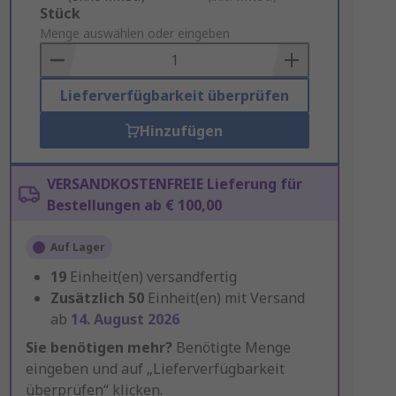
Add
Stück
to
Menge auswählen oder eingeben
Basket
Lieferverfügbarkeit überprüfen
Hinzufügen
VERSANDKOSTENFREIE Lieferung für
Bestellungen ab € 100,00
Auf Lager
19
Einheit(en) versandfertig
Zusätzlich
50
Einheit(en) mit Versand
ab
14. August 2026
Sie benötigen mehr?
Benötigte Menge
eingeben und auf „Lieferverfügbarkeit
überprüfen“ klicken.