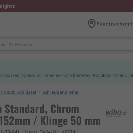
lights
Paketnachverf
t
chlossen, sodass wir Ihnen ein noch breiteres Produktsortiment, lo
 TORX®-Schlüssel
/
Schraubendreher
n Standard, Chrom
 152mm / Klinge 50 mm
1-73-941
Herst. Teile-Nr.
:
42374