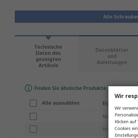
Alle Schraub
Technische
Datenblätter
Daten des
und
gezeigten
Anleitungen
Artikels
Finden Sie ähnliche Produkte, indem Sie 
Wir resp
Alle auswählen
Eigenschaft
Wir verwend
Personalisi
Marke
Klicken auf 
Cookies ein
Produkt Typ
Einstellung