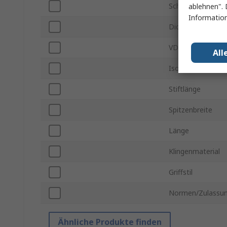
Schraubendreher
ablehnen". 
Information
Dicke der Klinge
VDE 1000V zugel
All
Isoliert/nicht isoli
Stiftlänge
Spitzenbreite
Länge
Klingenmaterial
Griffstil
Normen/Zulassu
Ähnliche Produkte finden