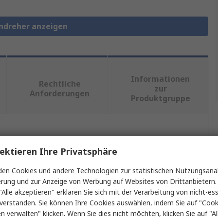
endreher anzeigen
Informationen
Rechtliche
zur
Anforderungen
Produktgruppe
ein oder mehrere Eigenschaften auswählen.
ektieren Ihre Privatsphäre
Wert
en Cookies und andere Technologien zur statistischen Nutzungsanal
erung und zur Anzeige von Werbung auf Websites von Drittanbietern.
Wiha
"Alle akzeptieren" erklären Sie sich mit der Verarbeitung von nicht-ess
verstanden. Sie können Ihre Cookies auswählen, indem Sie auf "Cook
Schrauber
en verwalten" klicken. Wenn Sie dies nicht möchten, klicken Sie auf "Al