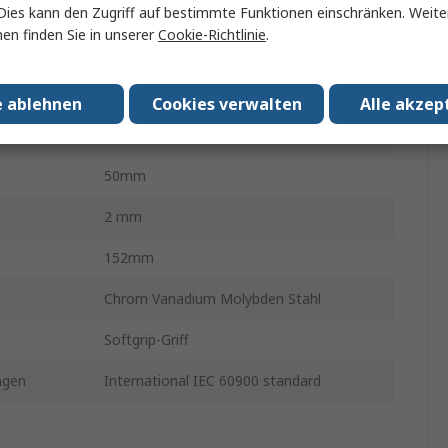
 Typ
Standard
Dies kann den Zugriff auf bestimmte Funktionen einschränken. Weite
en finden Sie in unserer
Cookie-Richtlinie
.
1.5mm
assen
Ja
e ablehnen
Cookies verwalten
Alle akzep
ert
Isoliert
50mm
2 mm
152mm
Chrom Vanadium Molybden Stahl
Softgrip-Griff
ngen
International IEC 60900 standard