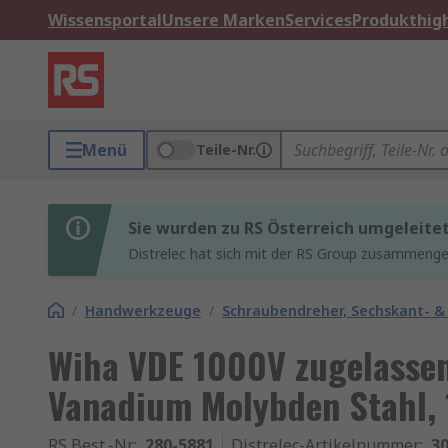
Wissensportal
Unsere Marken
Services
Produkthigh
Menü
Teile-Nr.
Sie wurden zu RS Österreich umgeleite
Distrelec hat sich mit der RS Group zusammenges
/
Handwerkzeuge
/
Schraubendreher, Sechskant- &
Wiha VDE 1000V zugelasse
Vanadium Molybden Stahl,
RS Best.-Nr.
:
280-5881
Distrelec-Artikelnummer
:
30