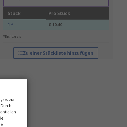
Stück
Pro Stück
1 +
€ 10,40
*Richtpreis
Zu einer Stückliste hinzufügen
yse, zur
 Durch
entiellen
ie
le