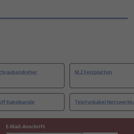
Schraubendreher
M.2 Festplatten
off Kabelkanäle
Telefonkabel Netzwerkk
E-Mail-Anschrift