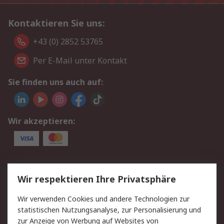
Kontaktieren Sie uns:
+43 (0) 2852 53765
Per E-Mail unter Kontakt
Sie finden uns auch auf:
Wir akzeptieren:
Service
Wir respektieren Ihre Privatsphäre
Value Added Services
Lieferlösungen
Wir verwenden Cookies und andere Technologien zur
Rücksendung/Entsorgung
Kontakt
statistischen Nutzungsanalyse, zur Personalisierung und
Hilfe
zur Anzeige von Werbung auf Websites von