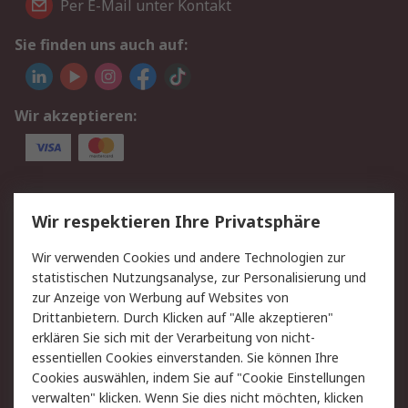
Per E-Mail unter Kontakt
Sie finden uns auch auf:
Wir akzeptieren:
Service
Wir respektieren Ihre Privatsphäre
Value Added Services
Lieferlösungen
Wir verwenden Cookies und andere Technologien zur
Rücksendung/Entsorgung
Kontakt
statistischen Nutzungsanalyse, zur Personalisierung und
Hilfe
zur Anzeige von Werbung auf Websites von
Drittanbietern. Durch Klicken auf "Alle akzeptieren"
Rechtliches
erklären Sie sich mit der Verarbeitung von nicht-
essentiellen Cookies einverstanden. Sie können Ihre
RS Verkaufs- und
Datenschutz
Cookies auswählen, indem Sie auf "Cookie Einstellungen
Lieferbedingungen
verwalten" klicken. Wenn Sie dies nicht möchten, klicken