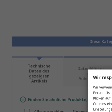
Diese Kate
Technische
Datenblätter
Daten des
und
gezeigten
Wir resp
Anleitungen
Artikels
Wir verwend
Personalisi
Klicken auf 
Finden Sie ähnliche Produkte, indem Sie 
Cookies ein
Einstellung
Alle auswählen
Eigenschaft