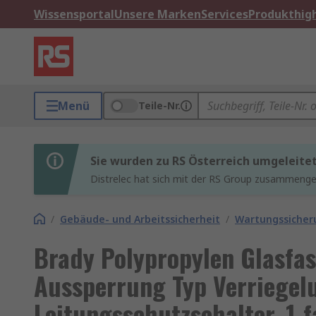
Wissensportal
Unsere Marken
Services
Produkthigh
Menü
Teile-Nr.
Sie wurden zu RS Österreich umgeleite
Distrelec hat sich mit der RS Group zusammenges
/
Gebäude- und Arbeitssicherheit
/
Wartungssicher
Brady Polypropylen Glasfas
Aussperrung Typ Verriegel
Leitungsschutzschalter, 1-