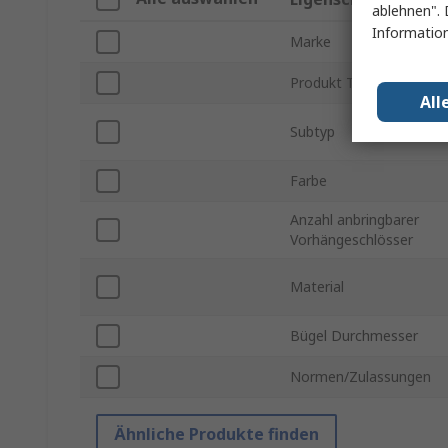
ablehnen". 
Information
Marke
Produkt Typ
All
Subtyp
Farbe
Anzahl anbringbarer
Vorhängeschlösser
Material
Bügel Durchmesser
Normen/Zulassungen
Ähnliche Produkte finden