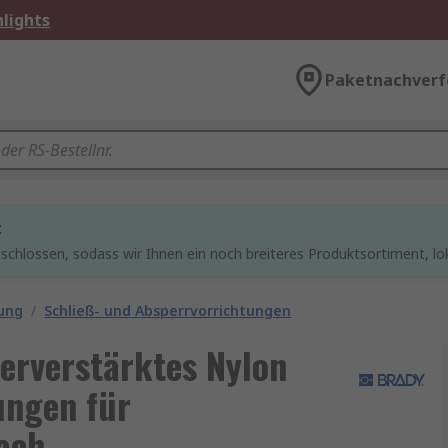
lights
Paketnachverf
t
chlossen, sodass wir Ihnen ein noch breiteres Produktsortiment, lo
ung
/
Schließ- und Absperrvorrichtungen
erverstärktes Nylon
ungen für
fach