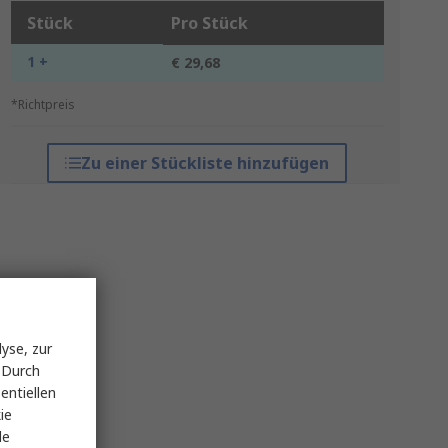
Stück
Pro Stück
1 +
€ 29,68
*Richtpreis
Zu einer Stückliste hinzufügen
yse, zur
 Durch
entiellen
ie
le