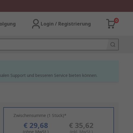
0
olgung
Login / Registrierung
kalen Support und besseren Service bieten können.
Zwischensumme (1 Stück)*
€ 29,68
€ 35,62
(ohne MwSt.)
(inkl. MwSt.)