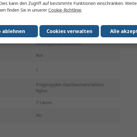
Dies kann den Zugriff auf bestimmte Funktionen einschränken. Weite
en finden Sie in unserer
Cookie-Richtlinie
.
Brady
Aussperrung
e ablehnen
Cookies verwalten
Alle akzep
Verriegelungen für
Leitungsschutzschalter
Rot
1
Polypropylen Glasfaserverstärktes
Nylon
7.14mm
No