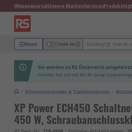
Wissensportal
Unsere Marken
Services
Produkthigh
Menü
Teile-Nr.
Sie wurden zu RS Österreich umgeleite
Distrelec hat sich mit der RS Group zusammenges
/
Stromversorgungen & Transformatoren
/
Netztei
XP Power ECH450 Schaltnet
450 W, Schraubanschlussk
RS Best.-Nr.
:
210-4106
Distrelec-Artikelnummer
:
30