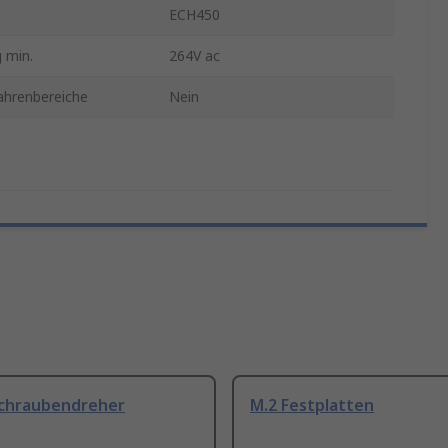
ECH450
 min.
264V ac
ahrenbereiche
Nein
Schraubendreher
M.2 Festplatten