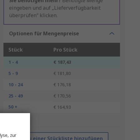
Sie benötigen mehr?
Benötigte Menge
eingeben und auf „Lieferverfügbarkeit
überprüfen“ klicken.
Optionen für Mengenpreise
Stück
Pro Stück
1 - 4
€ 187,43
5 - 9
€ 181,80
10 - 24
€ 176,18
25 - 49
€ 170,56
50 +
€ 164,93
*Richtpreis
yse, zur
Zu einer Stückliste hinzufügen