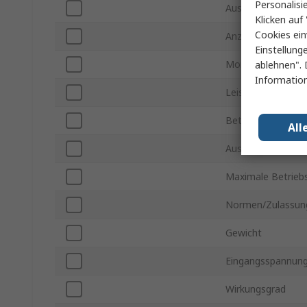
Personalisi
Ausgangsspannun
Klicken auf 
Cookies ein
Anzahl der Ausgä
Einstellung
Montageart
ablehnen". 
Information
Leistung
Betriebstemperatu
All
Ausgangsstrom
Maximale Betrieb
Normen/Zulassun
Gewicht
Eingangsspannung
Wirkungsgrad