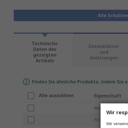
Alle Schaltn
Technische
Datenblätter
Daten des
und
gezeigten
Anleitungen
Artikels
Finden Sie ähnliche Produkte, indem Sie 
Alle auswählen
Eigenschaft
Marke
Wir resp
Produkt Typ
Wir verwend