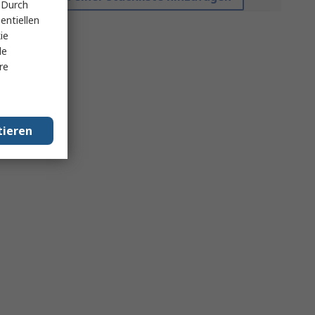
 Durch
entiellen
ie
le
re
tieren