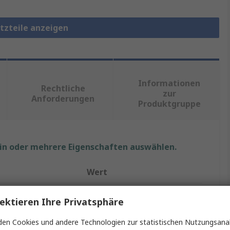
etzteile anzeigen
Informationen
Rechtliche
zur
Anforderungen
Produktgruppe
ein oder mehrere Eigenschaften auswählen.
Wert
XP Power
ektieren Ihre Privatsphäre
Schaltnetzteil
en Cookies und andere Technologien zur statistischen Nutzungsanal