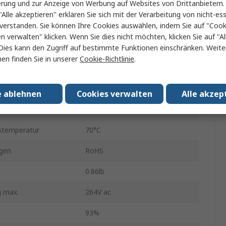
erung und zur Anzeige von Werbung auf Websites von Drittanbietern.
g max.
19V dc
"Alle akzeptieren" erklären Sie sich mit der Verarbeitung von nicht-ess
verstanden. Sie können Ihre Cookies auswählen, indem Sie auf "Cook
nge
1
en verwalten" klicken. Wenn Sie dies nicht möchten, klicken Sie auf "Al
Schraubanschlussklemme
Dies kann den Zugriff auf bestimmte Funktionen einschränken. Weite
en finden Sie in unserer
Cookie-Richtlinie
.
450W
r min.
-20°C
e ablehnen
Cookies verwalten
Alle akzep
23.7A
stemperatur
70°C
gen
RoHS
0.86lb
 max.
264V ac
93%