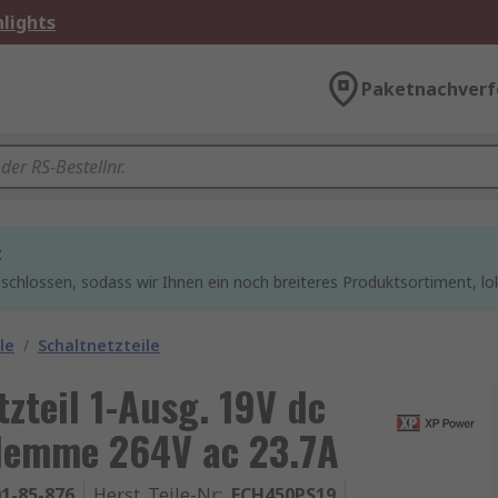
lights
Paketnachverf
t
chlossen, sodass wir Ihnen ein noch breiteres Produktsortiment, lo
le
/
Schaltnetzteile
zteil 1-Ausg. 19V dc
lemme 264V ac 23.7A
1-85-876
Herst. Teile-Nr.
:
ECH450PS19