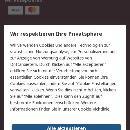
Wir akzeptieren:
Service
Wir respektieren Ihre Privatsphäre
Value Added Services
Lieferlösungen
Wir verwenden Cookies und andere Technologien zur
Rücksendung/Entsorgung
Kontakt
statistischen Nutzungsanalyse, zur Personalisierung und
Hilfe
zur Anzeige von Werbung auf Websites von
Drittanbietern. Durch Klicken auf "Alle akzeptieren"
Rechtliches
erklären Sie sich mit der Verarbeitung von nicht-
essentiellen Cookies einverstanden. Sie können Ihre
RS Verkaufs- und
Datenschutz
Cookies auswählen, indem Sie auf "Cookie Einstellungen
Lieferbedingungen
verwalten" klicken. Wenn Sie dies nicht möchten, klicken
Cookie-Richtlinie
Zahlungsbedingungen
Sie auf "Alle ablehnen". Dies kann den Zugriff auf
Impressum
Webseite Konditionen
bestimmte Funktionen einschränken. Weitere
Informationen finden Sie in unserer
Cookie-Richtlinie
.
Über RS
Alle akzeptieren
Unternehmen
RS weltweit