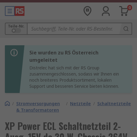
0
Teile-Nr.
Sie wurden zu RS Österreich
umgeleitet
Distrelec hat sich mit der RS Group
zusammengeschlossen, sodass wir Ihnen ein
noch breiteres Produktsortiment, lokalen
Support und besseren Service bieten können.
/
Stromversorgungen
/
Netzteile
/
Schaltnetzteile
& Transformatoren
XP Power ECL Schaltnetzteil 2-
Ausg. 15V dc 30 W, Chassis 264V