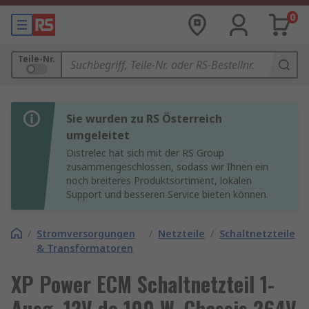
0
Teile-Nr.
Sie wurden zu RS Österreich
umgeleitet
Distrelec hat sich mit der RS Group
zusammengeschlossen, sodass wir Ihnen ein
noch breiteres Produktsortiment, lokalen
Support und besseren Service bieten können.
/
Stromversorgungen
/
Netzteile
/
Schaltnetzteile
& Transformatoren
XP Power ECM Schaltnetzteil 1-
Ausg. 12V dc 100 W, Chassis 264V