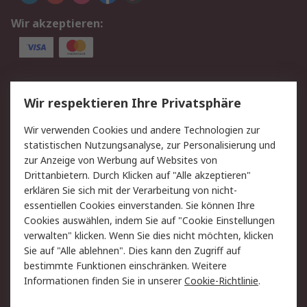
Wir akzeptieren:
Service
Wir respektieren Ihre Privatsphäre
Value Added Services
Lieferlösungen
Wir verwenden Cookies und andere Technologien zur
Rücksendung/Entsorgung
Kontakt
statistischen Nutzungsanalyse, zur Personalisierung und
Hilfe
zur Anzeige von Werbung auf Websites von
Drittanbietern. Durch Klicken auf "Alle akzeptieren"
Rechtliches
erklären Sie sich mit der Verarbeitung von nicht-
essentiellen Cookies einverstanden. Sie können Ihre
RS Verkaufs- und
Datenschutz
Cookies auswählen, indem Sie auf "Cookie Einstellungen
Lieferbedingungen
verwalten" klicken. Wenn Sie dies nicht möchten, klicken
Cookie-Richtlinie
Zahlungsbedingungen
Sie auf "Alle ablehnen". Dies kann den Zugriff auf
Impressum
Webseite Konditionen
bestimmte Funktionen einschränken. Weitere
Informationen finden Sie in unserer
Cookie-Richtlinie
.
Über RS