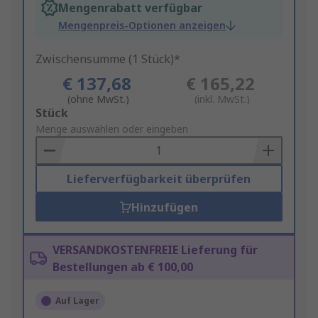
Mengenrabatt verfügbar
Mengenpreis-Optionen anzeigen
Zwischensumme (1 Stück)*
€ 137,68
€ 165,22
(ohne MwSt.)
(inkl. MwSt.)
Add
Stück
to
Menge auswählen oder eingeben
Basket
Lieferverfügbarkeit überprüfen
Hinzufügen
VERSANDKOSTENFREIE Lieferung für
Bestellungen ab € 100,00
Auf Lager