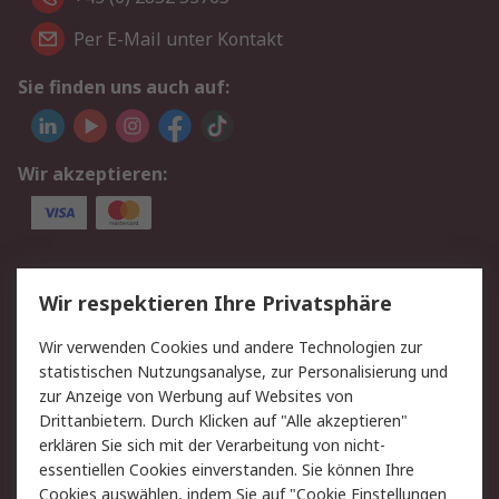
Per E-Mail unter Kontakt
Sie finden uns auch auf:
Wir akzeptieren:
Service
Wir respektieren Ihre Privatsphäre
Value Added Services
Lieferlösungen
Wir verwenden Cookies und andere Technologien zur
Rücksendung/Entsorgung
Kontakt
statistischen Nutzungsanalyse, zur Personalisierung und
Hilfe
zur Anzeige von Werbung auf Websites von
Drittanbietern. Durch Klicken auf "Alle akzeptieren"
Rechtliches
erklären Sie sich mit der Verarbeitung von nicht-
essentiellen Cookies einverstanden. Sie können Ihre
RS Verkaufs- und
Datenschutz
Cookies auswählen, indem Sie auf "Cookie Einstellungen