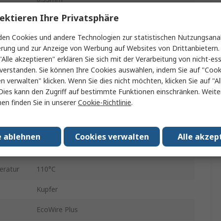
ektieren Ihre Privatsphäre
Schaltdraht
en Cookies und andere Technologien zur statistischen Nutzungsanal
Schwarz
erung und zur Anzeige von Werbung auf Websites von Drittanbietern.
"Alle akzeptieren" erklären Sie sich mit der Verarbeitung von nicht-ess
22AWG
verstanden. Sie können Ihre Cookies auswählen, indem Sie auf "Cook
en verwalten" klicken. Wenn Sie dies nicht möchten, klicken Sie auf "Al
0.25mm
Dies kann den Zugriff auf bestimmte Funktionen einschränken. Weite
en finden Sie in unserer
Cookie-Richtlinie
.
30m
300V
e ablehnen
Cookies verwalten
Alle akzep
1.17mm
eratur
110°C
Kupfer
EcoWire Plus