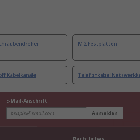
Schraubendreher
M.2 Festplatten
off Kabelkanäle
Telefonkabel Netzwerkk
E-Mail-Anschrift
Anmelden
Rechtliches