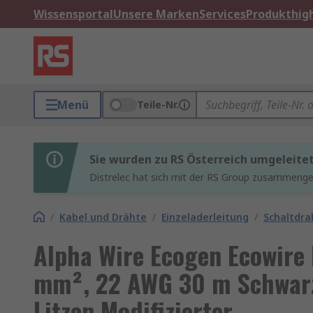
Wissensportal
Unsere Marken
Services
Produkthigh
Menü
Teile-Nr.
Sie wurden zu RS Österreich umgeleite
Distrelec hat sich mit der RS Group zusammenges
/
Kabel und Drähte
/
Einzeladerleitung
/
Schaltdra
Alpha Wire Ecogen Ecowire 
mm², 22 AWG 30 m Schwar
Litzen Modifizierter