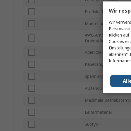
Wir resp
Produkt Typ
Wir verwend
Mantelfarbe
Personalisi
Klicken auf 
AWG Amerikanische
Drahtstärke
Cookies ein
Einstellung
Aderlitzen
ablehnen". 
Information
Kabellänge
Spannung
All
Außendurchmesser
Maximale Betriebstemp
Leitermaterial
Subtyp