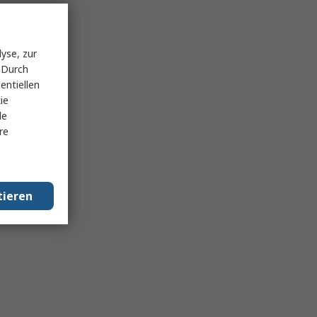
yse, zur
 Durch
entiellen
ie
le
re
tieren