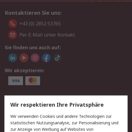
Kontaktieren Sie uns:
+43 (0) 2852 53765
Per E-Mail unter Kontakt
Sie finden uns auch auf:
Wir akzeptieren:
Service
Wir respektieren Ihre Privatsphäre
Value Added Services
Lieferlösungen
Wir verwenden Cookies und andere Technologien zur
Rücksendung/Entsorgung
Kontakt
statistischen Nutzungsanalyse, zur Personalisierung und
Hilfe
zur Anzeige von Werbung auf Websites von