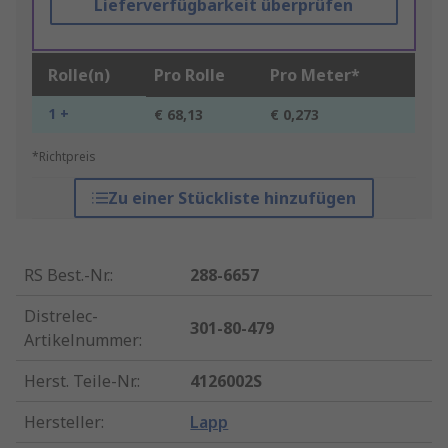
Lieferverfügbarkeit überprüfen
Rolle(n)
Pro Rolle
Pro Meter*
1 +
€ 68,13
€ 0,273
*Richtpreis
Zu einer Stückliste hinzufügen
RS Best.-Nr.
:
288-6657
Distrelec-
301-80-479
Artikelnummer
:
Herst. Teile-Nr.
:
4126002S
Hersteller
:
Lapp