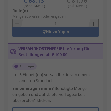
€ 68,13
€ 81,76
(ohne MwSt.)
(inkl. MwSt.)
Add
Rolle(n)
to
Menge auswählen oder eingeben
Basket
Hinzufügen
VERSANDKOSTENFREIE Lieferung für
Bestellungen ab € 100,00
Auf Lager
5
Einheit(en) versandfertig von einem
anderen Standort
Sie benötigen mehr?
Benötigte Menge
eingeben und auf „Lieferverfügbarkeit
überprüfen“ klicken.