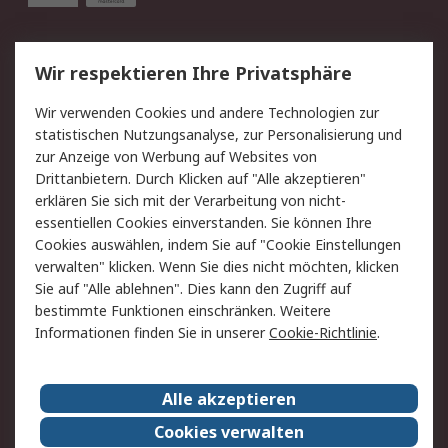
Service
Wir respektieren Ihre Privatsphäre
Value Added Services
Lieferlösungen
Wir verwenden Cookies und andere Technologien zur
Rücksendung/Entsorgung
Kontakt
statistischen Nutzungsanalyse, zur Personalisierung und
Hilfe
zur Anzeige von Werbung auf Websites von
Drittanbietern. Durch Klicken auf "Alle akzeptieren"
Rechtliches
erklären Sie sich mit der Verarbeitung von nicht-
essentiellen Cookies einverstanden. Sie können Ihre
RS Verkaufs- und
Datenschutz
Cookies auswählen, indem Sie auf "Cookie Einstellungen
Lieferbedingungen
verwalten" klicken. Wenn Sie dies nicht möchten, klicken
Cookie-Richtlinie
Zahlungsbedingungen
Sie auf "Alle ablehnen". Dies kann den Zugriff auf
Impressum
Webseite Konditionen
bestimmte Funktionen einschränken. Weitere
Informationen finden Sie in unserer
Cookie-Richtlinie
.
Über RS
Alle akzeptieren
Unternehmen
RS weltweit
Karriere bei RS
Nachhaltigkeit
Cookies verwalten