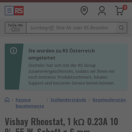
0
Teile-Nr.
Sie wurden zu RS Österreich
umgeleitet
Distrelec hat sich mit der RS Group
zusammengeschlossen, sodass wir Ihnen ein
noch breiteres Produktsortiment, lokalen
Support und besseren Service bieten können.
/
Passive
/
Stellwiderstände
/
Regelwiderstände
Bauelemente
Vishay Rheostat, 1 kΩ 0.23A 10
% 55 W, Schaft ø 6 mm,