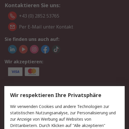
Kontaktieren Sie uns:
+43 (0) 2852 53765
Per E-Mail unter Kontakt
Sie finden uns auch auf:
Wir akzeptieren:
Service
Wir respektieren Ihre Privatsphäre
Value Added Services
Lieferlösungen
Wir verwenden Cookies und andere Technologien zur
Rücksendung/Entsorgung
Kontakt
statistischen Nutzungsanalyse, zur Personalisierung und
Hilfe
zur Anzeige von Werbung auf Websites von
Drittanbietern. Durch Klicken auf "Alle akzeptieren"