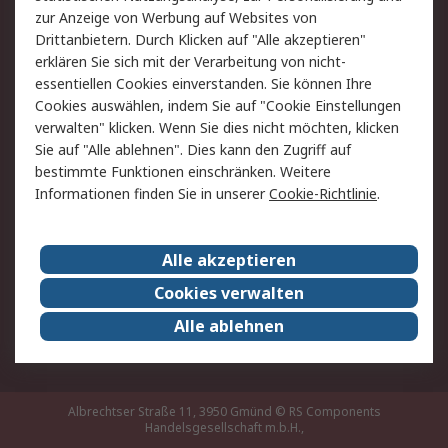
Hilfe
zur Anzeige von Werbung auf Websites von
Drittanbietern. Durch Klicken auf "Alle akzeptieren"
Rechtliches
erklären Sie sich mit der Verarbeitung von nicht-
essentiellen Cookies einverstanden. Sie können Ihre
RS Verkaufs- und
Datenschutz
Cookies auswählen, indem Sie auf "Cookie Einstellungen
Lieferbedingungen
verwalten" klicken. Wenn Sie dies nicht möchten, klicken
Cookie-Richtlinie
Zahlungsbedingungen
Sie auf "Alle ablehnen". Dies kann den Zugriff auf
Impressum
Webseite Konditionen
bestimmte Funktionen einschränken. Weitere
Informationen finden Sie in unserer
Cookie-Richtlinie
.
Über RS
Alle akzeptieren
Unternehmen
RS weltweit
Karriere bei RS
Nachhaltigkeit
Cookies verwalten
Qualität/Zertifikate
Presse-Center
Alle ablehnen
Event-Center
Albrechtser Straße 11, 3950 Gmünd
© RS Components
Handelsgesellschaft m.b.H.,