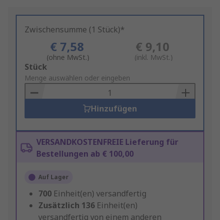
Zwischensumme (1 Stück)*
€ 7,58
€ 9,10
(ohne MwSt.)
(inkl. MwSt.)
Add
Stück
to
Menge auswählen oder eingeben
Basket
Hinzufügen
VERSANDKOSTENFREIE Lieferung für
Bestellungen ab € 100,00
Auf Lager
700
Einheit(en) versandfertig
Zusätzlich
136
Einheit(en)
versandfertig von einem anderen