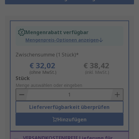
Mengenrabatt verfügbar
Mengenpreis-Optionen anzeigen
Zwischensumme (1 Stück)*
€ 32,02
€ 38,42
(ohne MwSt.)
(inkl. MwSt.)
Add
Stück
to
Menge auswählen oder eingeben
Basket
Lieferverfügbarkeit überprüfen
Hinzufügen
VERSANDKOSTENFREIE Lieferung für