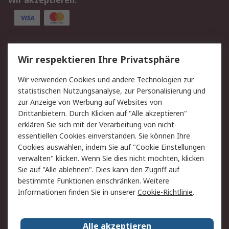
Wir akzeptieren:
Service
Wir respektieren Ihre Privatsphäre
Value Added Services
Lieferlösungen
Wir verwenden Cookies und andere Technologien zur
Rücksendung/Entsorgung
Kontakt
statistischen Nutzungsanalyse, zur Personalisierung und
Hilfe
zur Anzeige von Werbung auf Websites von
Drittanbietern. Durch Klicken auf "Alle akzeptieren"
Rechtliches
erklären Sie sich mit der Verarbeitung von nicht-
essentiellen Cookies einverstanden. Sie können Ihre
RS Verkaufs- und
Datenschutz
Cookies auswählen, indem Sie auf "Cookie Einstellungen
Lieferbedingungen
verwalten" klicken. Wenn Sie dies nicht möchten, klicken
Cookie-Richtlinie
Zahlungsbedingungen
Sie auf "Alle ablehnen". Dies kann den Zugriff auf
Impressum
Webseite Konditionen
bestimmte Funktionen einschränken. Weitere
Informationen finden Sie in unserer
Cookie-Richtlinie
.
Über RS
Alle akzeptieren
Unternehmen
RS weltweit