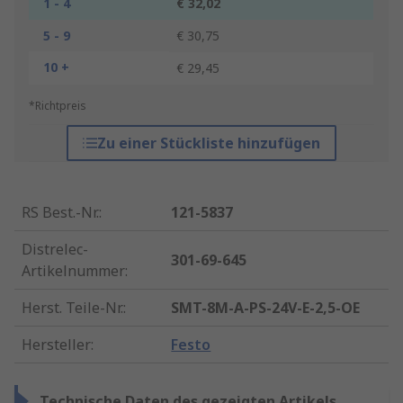
1 - 4
€ 32,02
5 - 9
€ 30,75
10 +
€ 29,45
*Richtpreis
Zu einer Stückliste hinzufügen
RS Best.-Nr.
:
121-5837
Distrelec-
301-69-645
Artikelnummer
:
Herst. Teile-Nr.
:
SMT-8M-A-PS-24V-E-2,5-OE
Hersteller
:
Festo
Technische Daten des gezeigten Artikels