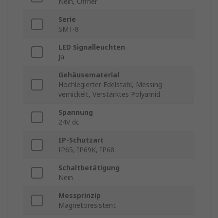
Nein, Öffner
Serie
SMT-8
LED Signalleuchten
Ja
Gehäusematerial
Hochlegierter Edelstahl, Messing
vernickelt, Verstärktes Polyamid
Spannung
24V dc
IP-Schutzart
IP65, IP69K, IP68
Schaltbetätigung
Nein
Messprinzip
Magnetoresistent