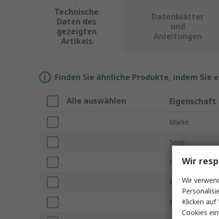
Technische
Datenblätter
Daten des
und
gezeigten
Anleitungen
Artikels
Finden Sie ähnliche Produkte, indem Sie 
Alle auswählen
Eigenschaft
Marke
Serie
Wir resp
Produkt Typ
Wir verwend
Modellnummer
Personalisi
Klicken auf 
Bohrungsdurch
Cookies ein