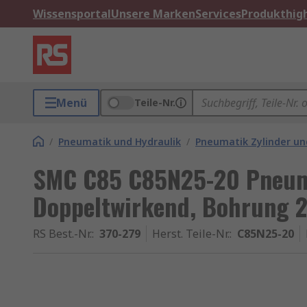
Wissensportal
Unsere Marken
Services
Produkthigh
Menü
Teile-Nr.
/
Pneumatik und Hydraulik
/
Pneumatik Zylinder un
SMC C85 C85N25-20 Pneum
Doppeltwirkend, Bohrung 
RS Best.-Nr.
:
370-279
Herst. Teile-Nr.
:
C85N25-20