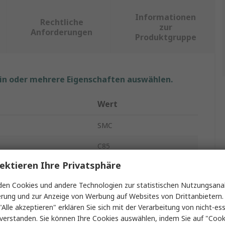
Informationen
Rechtliche
zur
Anforderungen
Produktgruppe
ein oder mehrere Eigenschaften auswählen.
Wert
SMC
C85
ektieren Ihre Privatsphäre
Pneumatikzylinder
en Cookies und andere Technologien zur statistischen Nutzungsanal
C85N25-20
erung und zur Anzeige von Werbung auf Websites von Drittanbietern.
"Alle akzeptieren" erklären Sie sich mit der Verarbeitung von nicht-ess
messer
25mm
verstanden. Sie können Ihre Cookies auswählen, indem Sie auf "Cook