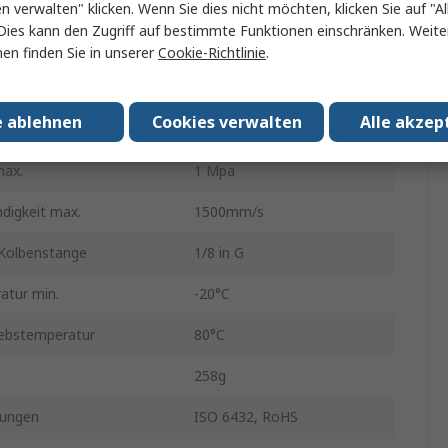
Doppeltwirkend
en verwalten" klicken. Wenn Sie dies nicht möchten, klicken Sie auf "Al
Dies kann den Zugriff auf bestimmte Funktionen einschränken. Weite
ung
Luftdämpfer, Gummi
en finden Sie in unserer
Cookie-Richtlinie
.
al
Edelstahl
e ablehnen
Cookies verwalten
Alle akzep
20mm
max.
1 Mpa
digkeit max.
1500mm/s
Kolbenstange
1/8 in G
atur min.
-20°C
iebstemperatur
80°C
258g
ungen
ISO 6432, RoHS