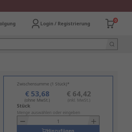
0
olgung
Login / Registrierung
Zwischensumme (1 Stück)*
€ 53,68
€ 64,42
(ohne MwSt.)
(inkl. MwSt.)
Add
Stück
to
Menge auswählen oder eingeben
Basket
Hinzufügen