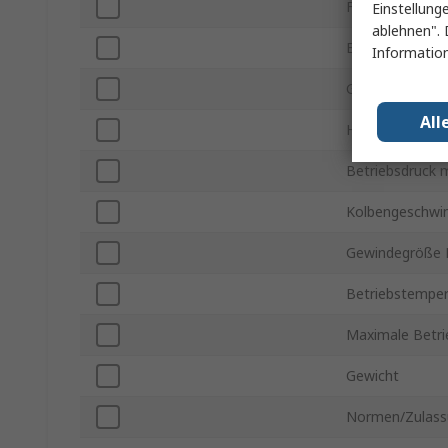
Funktion
Einstellung
ablehnen". 
Endlagendämpf
Information
Gehäusemateri
All
Hublänge
Betriebsdruck 
Kolbengeschwin
Gewindegröße 
Betriebstemper
Maximale Betr
Gewicht
Normen/Zulass