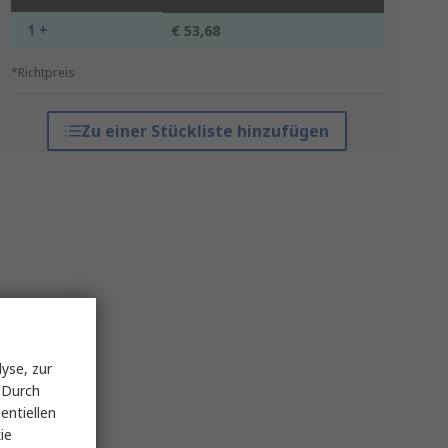
1 +
€ 53,68
*Richtpreis
Zu einer Stückliste hinzufügen
yse, zur
 Durch
entiellen
ie