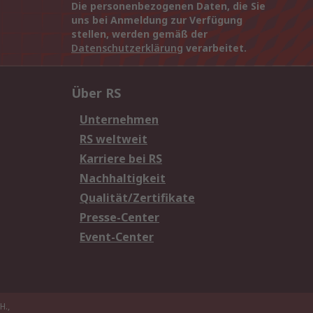
Die personenbezogenen Daten, die Sie
uns bei Anmeldung zur Verfügung
stellen, werden gemäß der
Datenschutzerklärung
verarbeitet.
Über RS
Unternehmen
RS weltweit
Karriere bei RS
Nachhaltigkeit
Qualität/Zertifikate
Presse-Center
Event-Center
H.,