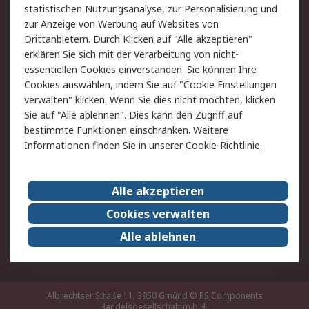
statistischen Nutzungsanalyse, zur Personalisierung und
Hilfe
zur Anzeige von Werbung auf Websites von
Drittanbietern. Durch Klicken auf "Alle akzeptieren"
Rechtliches
erklären Sie sich mit der Verarbeitung von nicht-
essentiellen Cookies einverstanden. Sie können Ihre
RS Verkaufs- und
Datenschutz
Cookies auswählen, indem Sie auf "Cookie Einstellungen
Lieferbedingungen
verwalten" klicken. Wenn Sie dies nicht möchten, klicken
Cookie-Richtlinie
Zahlungsbedingungen
Sie auf "Alle ablehnen". Dies kann den Zugriff auf
Impressum
Webseite Konditionen
bestimmte Funktionen einschränken. Weitere
Informationen finden Sie in unserer
Cookie-Richtlinie
.
Über RS
Alle akzeptieren
Unternehmen
RS weltweit
Karriere bei RS
Nachhaltigkeit
Cookies verwalten
Qualität/Zertifikate
Presse-Center
Alle ablehnen
Event-Center
Albrechtser Straße 11, 3950 Gmünd
© RS Components
Handelsgesellschaft m.b.H.,