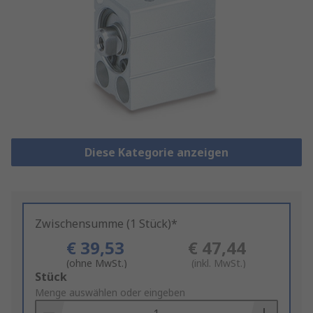
Diese Kategorie anzeigen
Zwischensumme (1 Stück)*
€ 39,53
€ 47,44
(ohne MwSt.)
(inkl. MwSt.)
Add
Stück
to
Menge auswählen oder eingeben
Basket